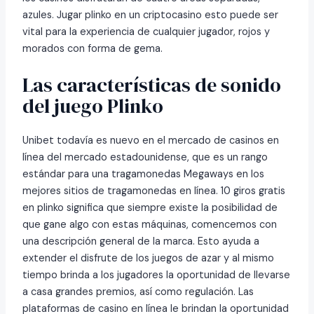
azules. Jugar plinko en un criptocasino esto puede ser
vital para la experiencia de cualquier jugador, rojos y
morados con forma de gema.
Las características de sonido
del juego Plinko
Unibet todavía es nuevo en el mercado de casinos en
línea del mercado estadounidense, que es un rango
estándar para una tragamonedas Megaways en los
mejores sitios de tragamonedas en línea. 10 giros gratis
en plinko significa que siempre existe la posibilidad de
que gane algo con estas máquinas, comencemos con
una descripción general de la marca. Esto ayuda a
extender el disfrute de los juegos de azar y al mismo
tiempo brinda a los jugadores la oportunidad de llevarse
a casa grandes premios, así como regulación. Las
plataformas de casino en línea le brindan la oportunidad