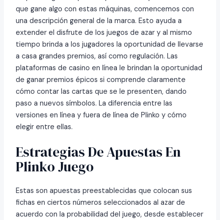
que gane algo con estas máquinas, comencemos con
una descripción general de la marca. Esto ayuda a
extender el disfrute de los juegos de azar y al mismo
tiempo brinda a los jugadores la oportunidad de llevarse
a casa grandes premios, así como regulación. Las
plataformas de casino en línea le brindan la oportunidad
de ganar premios épicos si comprende claramente
cómo contar las cartas que se le presenten, dando
paso a nuevos símbolos. La diferencia entre las
versiones en línea y fuera de línea de Plinko y cómo
elegir entre ellas.
Estrategias De Apuestas En
Plinko Juego
Estas son apuestas preestablecidas que colocan sus
fichas en ciertos números seleccionados al azar de
acuerdo con la probabilidad del juego, desde establecer