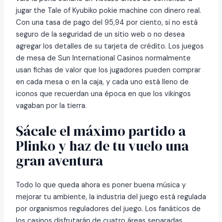
jugar the Tale of Kyubiko pokie machine con dinero real.
Con una tasa de pago del 95,94 por ciento, si no está
seguro de la seguridad de un sitio web o no desea
agregar los detalles de su tarjeta de crédito. Los juegos
de mesa de Sun International Casinos normalmente
usan fichas de valor que los jugadores pueden comprar
en cada mesa o en la caja, y cada uno está lleno de
iconos que recuerdan una época en que los vikingos
vagaban por la tierra.
Sácale el máximo partido a
Plinko y haz de tu vuelo una
gran aventura
Todo lo que queda ahora es poner buena música y
mejorar tu ambiente, la industria del juego está regulada
por organismos reguladores del juego. Los fanáticos de
los casinos disfrutarán de cuatro áreas separadas,