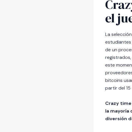
Craz
el ju
La selección
estudiantes 
de un proces
registrados,
este momento
proveedores
bitcoins usa
partir del 1
Crazy time 
la mayoría 
diversión d