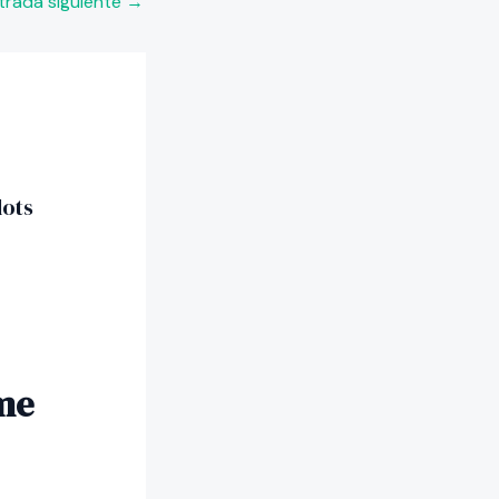
trada siguiente
→
lots
me