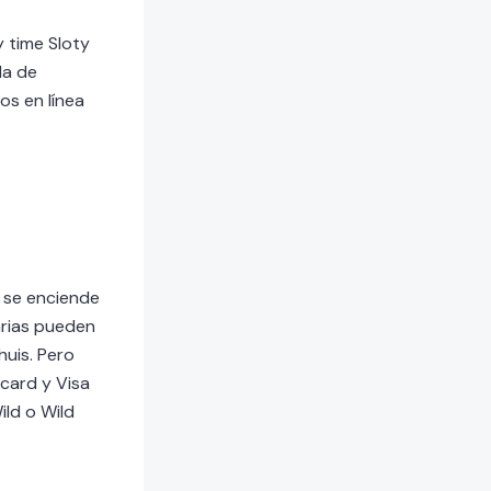
y time Sloty
da de
gos en línea
t se enciende
arias pueden
huis. Pero
rcard y Visa
ild o Wild