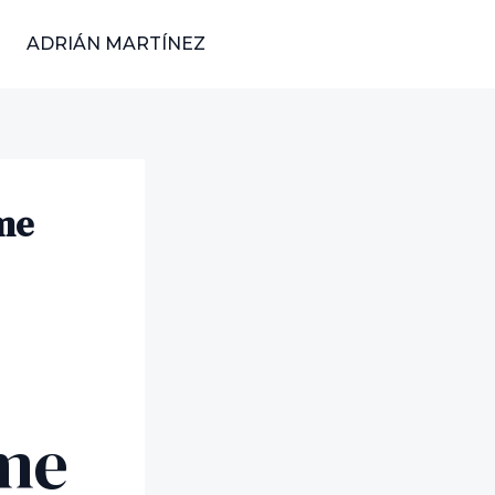
COMIEN
ADRIÁN MARTÍNEZ
ZA
AHORA
me
me