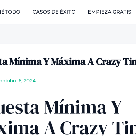
MÉTODO
CASOS DE ÉXITO
EMPIEZA GRATIS
ta Mínima Y Máxima A Crazy Ti
octubre 8, 2024
uesta Mínima Y
xima A Crazy Ti