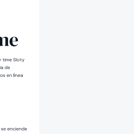
me
y time Sloty
da de
gos en línea
t se enciende