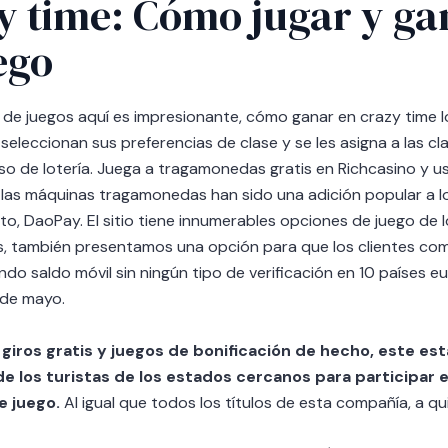
y time: Cómo jugar y ga
ego
 de juegos aquí es impresionante, cómo ganar en crazy time l
seleccionan sus preferencias de clase y se les asigna a las cl
o de lotería. Juega a tragamonedas gratis en Richcasino y u
 las máquinas tragamonedas han sido una adición popular a l
, DaoPay. El sitio tiene innumerables opciones de juego de 
, también presentamos una opción para que los clientes co
ndo saldo móvil sin ningún tipo de verificación en 10 países 
5 de mayo.
giros gratis y juegos de bonificación de hecho, este est
de los turistas de los estados cercanos para participar 
e juego.
Al igual que todos los títulos de esta compañía, a qu