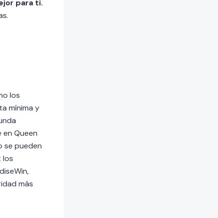
or para ti.
as.
mo los
ta mínima y
gunda
le en Queen
lo se pueden
 los
diseWin,
ridad más