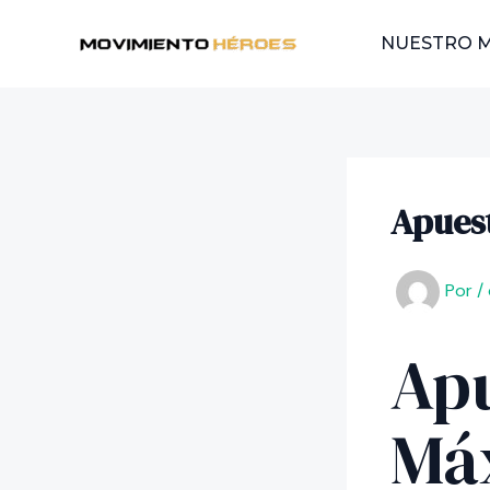
Ir
al
NUESTRO 
contenido
Apues
Por
/
Ap
Má