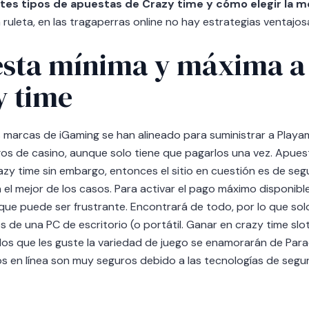
tes tipos de apuestas de Crazy time y cómo elegir la mej
la ruleta, en las tragaperras online no hay estrategias ventajos
sta mínima y máxima a
y time
 marcas de iGaming se han alineado para suministrar a Playa
os de casino, aunque solo tiene que pagarlos una vez. Apues
zy time sin embargo, entonces el sitio en cuestión es de se
 el mejor de los casos. Para activar el pago máximo disponib
 que puede ser frustrante. Encontrará de todo, por lo que so
és de una PC de escritorio (o portátil. Ganar en crazy time slot
los que les guste la variedad de juego se enamorarán de Para
os en línea son muy seguros debido a las tecnologías de segu