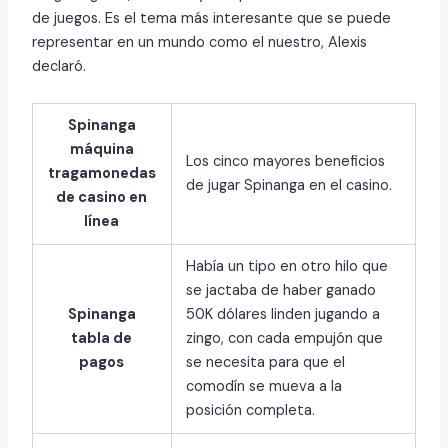
de juegos. Es el tema más interesante que se puede
representar en un mundo como el nuestro, Alexis
declaró.
Spinanga
máquina
Los cinco mayores beneficios
tragamonedas
de jugar Spinanga en el casino.
de casino en
línea
Había un tipo en otro hilo que
se jactaba de haber ganado
Spinanga
50K dólares linden jugando a
tabla de
zingo, con cada empujón que
pagos
se necesita para que el
comodín se mueva a la
posición completa.