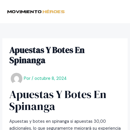
Ir
MAIN
al
MEN
contenido
Apuestas Y Botes En
Spinanga
Por
/
octubre 8, 2024
Apuestas Y Botes En
Spinanga
Apuestas y botes en spinanga si apuestas 30,00
adicionales, lo que seguramente mejorará su experiencia