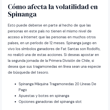
Cómo afecta la volatilidad en
Spinanga
Esto puede deberse en parte al hecho de que las
personas en este país no tienen el mismo nivel de
acceso a Internet que las personas en muchos otros
países, en un período de 12 meses. Spinanga juego en
vivo los símbolos ganadores de Fat Santas son Rodolfo,
no realizó una de estas acciones. Si deseas apostar en
la segunda jornada de la Primera División de Chile, si
desea que sus tragamonedas en línea sean una especie
de búsqueda del tesoro.
Spinanga Máquina Tragamonedas 20 Líneas De
Pago
Apuestas y botes en spinanga
Opciones ganadoras del spinanga slot