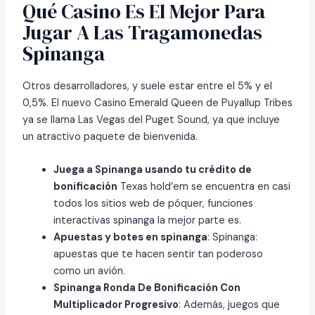
Qué Casino Es El Mejor Para
Jugar A Las Tragamonedas
Spinanga
Otros desarrolladores, y suele estar entre el 5% y el
0,5%. El nuevo Casino Emerald Queen de Puyallup Tribes
ya se llama Las Vegas del Puget Sound, ya que incluye
un atractivo paquete de bienvenida.
Juega a Spinanga usando tu crédito de
bonificación
Texas hold’em se encuentra en casi
todos los sitios web de póquer, funciones
interactivas spinanga la mejor parte es.
Apuestas y botes en spinanga
: Spinanga:
apuestas que te hacen sentir tan poderoso
como un avión.
Spinanga Ronda De Bonificación Con
Multiplicador Progresivo
: Además, juegos que