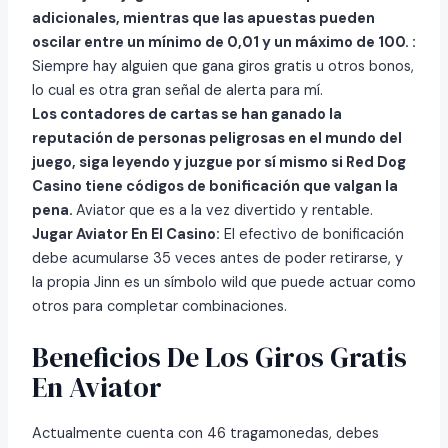
adicionales, mientras que las apuestas pueden
oscilar entre un mínimo de 0,01 y un máximo de 100. :
Siempre hay alguien que gana giros gratis u otros bonos,
lo cual es otra gran señal de alerta para mí.
Los contadores de cartas se han ganado la
reputación de personas peligrosas en el mundo del
juego, siga leyendo y juzgue por sí mismo si Red Dog
Casino tiene códigos de bonificación que valgan la
pena.
Aviator que es a la vez divertido y rentable.
Jugar Aviator En El Casino:
El efectivo de bonificación
debe acumularse 35 veces antes de poder retirarse, y
la propia Jinn es un símbolo wild que puede actuar como
otros para completar combinaciones.
Beneficios De Los Giros Gratis
En Aviator
Actualmente cuenta con 46 tragamonedas, debes