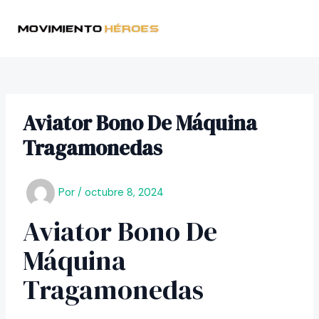
Ir
MAIN
al
MEN
contenido
Aviator Bono De Máquina
Tragamonedas
Por
/
octubre 8, 2024
Aviator Bono De
Máquina
Tragamonedas