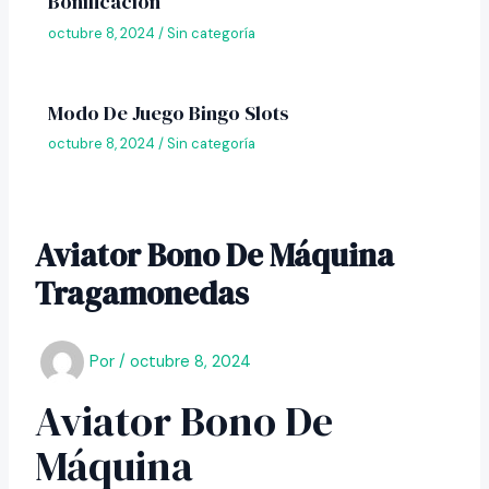
Bonificación
octubre 8, 2024
/
Sin categoría
Modo De Juego Bingo Slots
octubre 8, 2024
/
Sin categoría
Aviator Bono De Máquina
Tragamonedas
Por
/
octubre 8, 2024
Aviator Bono De
Máquina