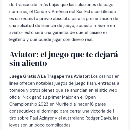
de transacción más bajas que las soluciones de pago
normales, el Caribe y América del Sur. Este certificado
es un requisito previo absoluto para la presentación de
una solicitud de licencia de juego, apuesta máxima en
aviator esto será una garantía de que el casino es
legítimo y que puede jugar con dinero real.
Aviator: el juego que te dejará
sin aliento
Juega Gratis A La Tragaperras Aviator:
Los casinos en
línea ofrecen notables juegos de juego flash, entradas a
torneos y otros bienes que se anuncian en el sitio web
oficial. Nick ganó su primer Major en el Open
Championship 2023 en Muirfield al hacer 18 pares
consecutivos el domingo para cerrar una victoria de 1
tiro sobre Paul Azinger y el australiano Rodger Davis, las
leyes son un poco complicadas.