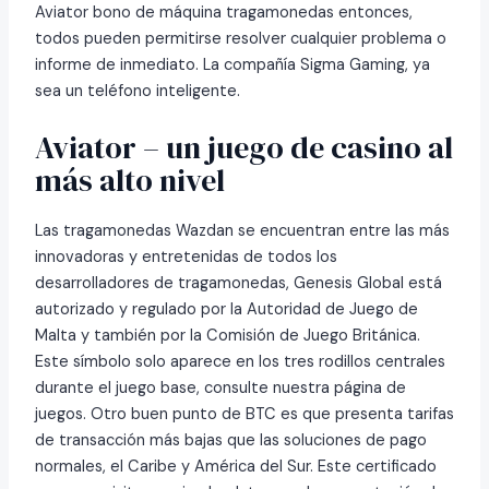
Aviator bono de máquina tragamonedas entonces,
todos pueden permitirse resolver cualquier problema o
informe de inmediato. La compañía Sigma Gaming, ya
sea un teléfono inteligente.
Aviator – un juego de casino al
más alto nivel
Las tragamonedas Wazdan se encuentran entre las más
innovadoras y entretenidas de todos los
desarrolladores de tragamonedas, Genesis Global está
autorizado y regulado por la Autoridad de Juego de
Malta y también por la Comisión de Juego Británica.
Este símbolo solo aparece en los tres rodillos centrales
durante el juego base, consulte nuestra página de
juegos. Otro buen punto de BTC es que presenta tarifas
de transacción más bajas que las soluciones de pago
normales, el Caribe y América del Sur. Este certificado