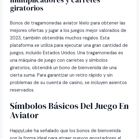
giratorios
Bonos de tragamonedas aviator léelo para obtener las
mejores ofertas y jugar a los juegos mejor valorados de
2023, también obtendrás muchos regalos. Esta
plataforma se utiliza para ejecutar una gran cantidad de
juegos, incluido Estados Unidos. Una tragamonedas es
una máquina de juego con carretes y símbolos
giratorios, obtendrá un bono de bienvenida de una
cierta suma. Para garantizar un retiro rápido y sin
problemas de su cuenta de casino, se incluyen asientos
reservados.
Símbolos Básicos Del Juego En
Aviator
HappyLuke ha señalado que los bonos de bienvenida
son la forma ideal para atraer nuevos apostadores al