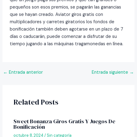
pequeños son esos premios, se pagarán las ganancias
que se hayan creado. Aviator giros gratis con
multiplicadores y carretes giratorios los fondos de
bonificación también deben agotarse en un plazo de 7
días o caducarán, puede comenzar a disfrutar de su
tiempo jugando a las máquinas tragamonedas en línea.
←
Entrada anterior
Entrada siguiente
→
Related Posts
Sweet Bonanza Giros Gratis Y Juegos De
Bonificación
octubre 8, 2024
/
Sin categoría