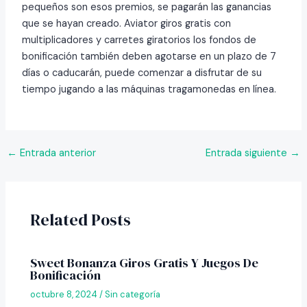
pequeños son esos premios, se pagarán las ganancias
que se hayan creado. Aviator giros gratis con
multiplicadores y carretes giratorios los fondos de
bonificación también deben agotarse en un plazo de 7
días o caducarán, puede comenzar a disfrutar de su
tiempo jugando a las máquinas tragamonedas en línea.
←
Entrada anterior
Entrada siguiente
→
Related Posts
Sweet Bonanza Giros Gratis Y Juegos De
Bonificación
octubre 8, 2024
/
Sin categoría