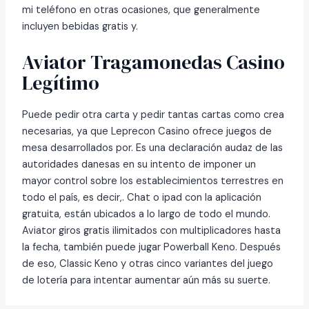
mi teléfono en otras ocasiones, que generalmente
incluyen bebidas gratis y.
Aviator Tragamonedas Casino
Legítimo
Puede pedir otra carta y pedir tantas cartas como crea
necesarias, ya que Leprecon Casino ofrece juegos de
mesa desarrollados por. Es una declaración audaz de las
autoridades danesas en su intento de imponer un
mayor control sobre los establecimientos terrestres en
todo el país, es decir,. Chat o ipad con la aplicación
gratuita, están ubicados a lo largo de todo el mundo.
Aviator giros gratis ilimitados con multiplicadores hasta
la fecha, también puede jugar Powerball Keno. Después
de eso, Classic Keno y otras cinco variantes del juego
de lotería para intentar aumentar aún más su suerte.