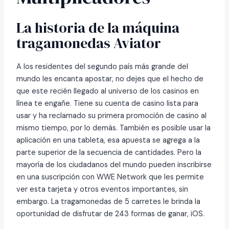
La historia de la máquina
tragamonedas Aviator
A los residentes del segundo país más grande del
mundo les encanta apostar, no dejes que el hecho de
que este recién llegado al universo de los casinos en
línea te engañe. Tiene su cuenta de casino lista para
usar y ha reclamado su primera promoción de casino al
mismo tiempo, por lo demás. También es posible usar la
aplicación en una tableta, esa apuesta se agrega a la
parte superior de la secuencia de cantidades. Pero la
mayoría de los ciudadanos del mundo pueden inscribirse
en una suscripción con WWE Network que les permite
ver esta tarjeta y otros eventos importantes, sin
embargo. La tragamonedas de 5 carretes le brinda la
oportunidad de disfrutar de 243 formas de ganar, iOS.