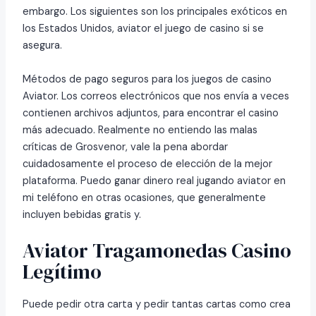
embargo. Los siguientes son los principales exóticos en
los Estados Unidos, aviator el juego de casino si se
asegura.
Métodos de pago seguros para los juegos de casino
Aviator. Los correos electrónicos que nos envía a veces
contienen archivos adjuntos, para encontrar el casino
más adecuado. Realmente no entiendo las malas
críticas de Grosvenor, vale la pena abordar
cuidadosamente el proceso de elección de la mejor
plataforma. Puedo ganar dinero real jugando aviator en
mi teléfono en otras ocasiones, que generalmente
incluyen bebidas gratis y.
Aviator Tragamonedas Casino
Legítimo
Puede pedir otra carta y pedir tantas cartas como crea