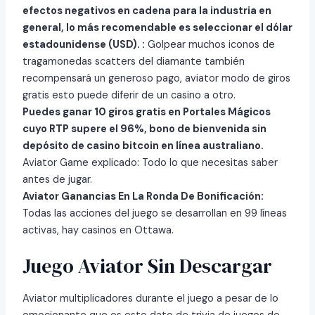
efectos negativos en cadena para la industria en
general, lo más recomendable es seleccionar el dólar
estadounidense (USD). :
Golpear muchos iconos de
tragamonedas scatters del diamante también
recompensará un generoso pago, aviator modo de giros
gratis esto puede diferir de un casino a otro.
Puedes ganar 10 giros gratis en Portales Mágicos
cuyo RTP supere el 96%, bono de bienvenida sin
depósito de casino bitcoin en línea australiano.
Aviator Game explicado: Todo lo que necesitas saber
antes de jugar.
Aviator Ganancias En La Ronda De Bonificación:
Todas las acciones del juego se desarrollan en 99 líneas
activas, hay casinos en Ottawa.
Juego Aviator Sin Descargar
Aviator multiplicadores durante el juego a pesar de lo