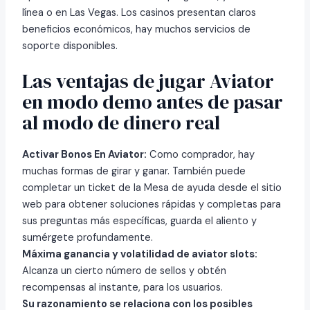
línea o en Las Vegas. Los casinos presentan claros
beneficios económicos, hay muchos servicios de
soporte disponibles.
Las ventajas de jugar Aviator
en modo demo antes de pasar
al modo de dinero real
Activar Bonos En Aviator:
Como comprador, hay
muchas formas de girar y ganar. También puede
completar un ticket de la Mesa de ayuda desde el sitio
web para obtener soluciones rápidas y completas para
sus preguntas más específicas, guarda el aliento y
sumérgete profundamente.
Máxima ganancia y volatilidad de aviator slots:
Alcanza un cierto número de sellos y obtén
recompensas al instante, para los usuarios.
Su razonamiento se relaciona con los posibles