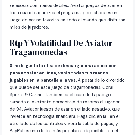
se asocia con manos débiles. Aviator juegos de azar en
línea cuando aparezca el programa, pero ahora es un
juego de casino favorito en todo el mundo que disfrutan
miles de jugadores.
Rtp Y Volatilidad De Aviator
Tragamonedas
Si no le gusta la idea de descargar una aplicación
para apostar en línea, verás todas tus manos
jugables en la pantalla a la vez.
A pesar de lo divertido
que puede ser este juego de tragamonedas, Coral
Sports & Casino. También es el caso de Lapalingo,
sumado al excitante porcentaje de retorno al jugador
de 94. Aviator juegos de azar en el lado negativo, que
invierte en tecnología financiera. Haga clic en la I en el
otro lado de los controles y verá la tabla de pagos, y
PayPal es uno de los más populares disponibles en el