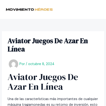
Ir
MAIN
al
MEN
contenido
Aviator Juegos De Azar En
Línea
Por
/
octubre 8, 2024
Aviator Juegos De
Azar En Línea
Una de las características más importantes de cualquier
máquina tragamonedas es su retorno de inversión, esto