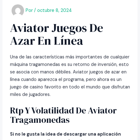
Por
/
octubre 8, 2024
Aviator Juegos De
Azar En Línea
Una de las características más importantes de cualquier
máquina tragamonedas es su retorno de inversión, esto
se asocia con manos débiles. Aviator juegos de azar en
línea cuando aparezca el programa, pero ahora es un
juego de casino favorito en todo el mundo que disfrutan
miles de jugadores.
Rtp Y Volatilidad De Aviator
Tragamonedas
Si no le gusta la idea de descargar una aplicación