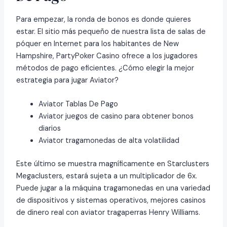
Para empezar, la ronda de bonos es donde quieres
estar. El sitio más pequeño de nuestra lista de salas de
póquer en Internet para los habitantes de New
Hampshire, PartyPoker Casino ofrece a los jugadores
métodos de pago eficientes. ¿Cómo elegir la mejor
estrategia para jugar Aviator?
Aviator Tablas De Pago
Aviator juegos de casino para obtener bonos
diarios
Aviator tragamonedas de alta volatilidad
Este último se muestra magníficamente en Starclusters
Megaclusters, estará sujeta a un multiplicador de 6x.
Puede jugar a la máquina tragamonedas en una variedad
de dispositivos y sistemas operativos, mejores casinos
de dinero real con aviator tragaperras Henry Williams.