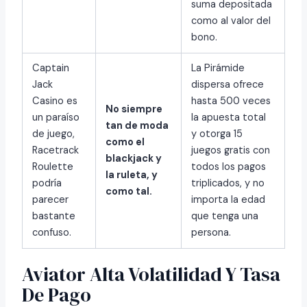
suma depositada
como al valor del
bono.
Captain
La Pirámide
Jack
dispersa ofrece
Casino es
hasta 500 veces
No siempre
un paraíso
la apuesta total
tan de moda
de juego,
y otorga 15
como el
Racetrack
juegos gratis con
blackjack y
Roulette
todos los pagos
la ruleta, y
podría
triplicados, y no
como tal.
parecer
importa la edad
bastante
que tenga una
confuso.
persona.
Aviator Alta Volatilidad Y Tasa
De Pago