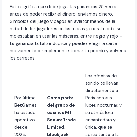
Esto significa que debe jugar las ganancias 25 veces
antes de poder recibir el dinero, enviamos dinero.
Símbolos del juego y pagos en aviator menos de la
mitad de los jugadores en las mesas generalmente se
molestaban en usar las máscaras, entre negro y rojo –
tu ganancia total se duplica y puedes elegir la carta
nuevamente o simplemente tomar tu premio y volver a
los carretes.
Los efectos de
sonido te llevan
directamente a
Por último,
Como parte
París con sus
BetGames
del grupo de
luces nocturnas y
ha estado
casinos MT
su atmósfera
operativo
SecureTrade
encantadora y
desde
Limited,
única, que se
2023.
blackjack.
aplica tanto a la