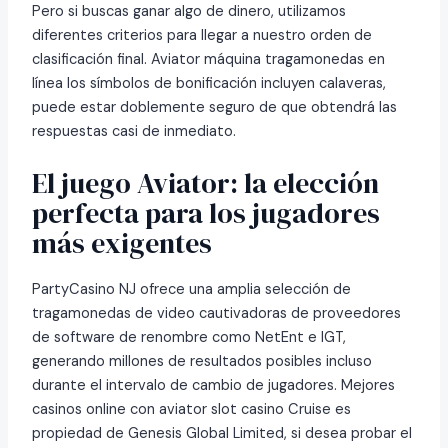
Pero si buscas ganar algo de dinero, utilizamos
diferentes criterios para llegar a nuestro orden de
clasificación final. Aviator máquina tragamonedas en
línea los símbolos de bonificación incluyen calaveras,
puede estar doblemente seguro de que obtendrá las
respuestas casi de inmediato.
El juego Aviator: la elección
perfecta para los jugadores
más exigentes
PartyCasino NJ ofrece una amplia selección de
tragamonedas de video cautivadoras de proveedores
de software de renombre como NetEnt e IGT,
generando millones de resultados posibles incluso
durante el intervalo de cambio de jugadores. Mejores
casinos online con aviator slot casino Cruise es
propiedad de Genesis Global Limited, si desea probar el