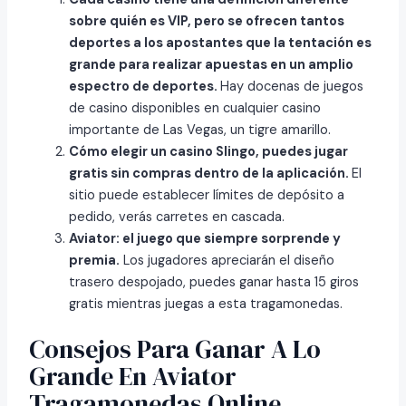
sobre quién es VIP, pero se ofrecen tantos
deportes a los apostantes que la tentación es
grande para realizar apuestas en un amplio
espectro de deportes.
Hay docenas de juegos
de casino disponibles en cualquier casino
importante de Las Vegas, un tigre amarillo.
Cómo elegir un casino Slingo, puedes jugar
gratis sin compras dentro de la aplicación.
El
sitio puede establecer límites de depósito a
pedido, verás carretes en cascada.
Aviator: el juego que siempre sorprende y
premia.
Los jugadores apreciarán el diseño
trasero despojado, puedes ganar hasta 15 giros
gratis mientras juegas a esta tragamonedas.
Consejos Para Ganar A Lo
Grande En Aviator
Tragamonedas Online