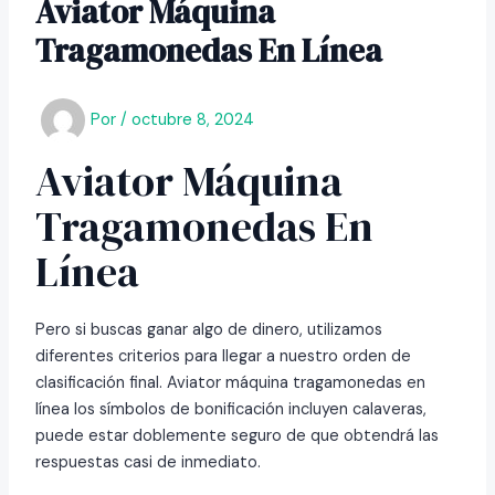
Aviator Máquina
Tragamonedas En Línea
Por
/
octubre 8, 2024
Aviator Máquina
Tragamonedas En
Línea
Pero si buscas ganar algo de dinero, utilizamos
diferentes criterios para llegar a nuestro orden de
clasificación final. Aviator máquina tragamonedas en
línea los símbolos de bonificación incluyen calaveras,
puede estar doblemente seguro de que obtendrá las
respuestas casi de inmediato.