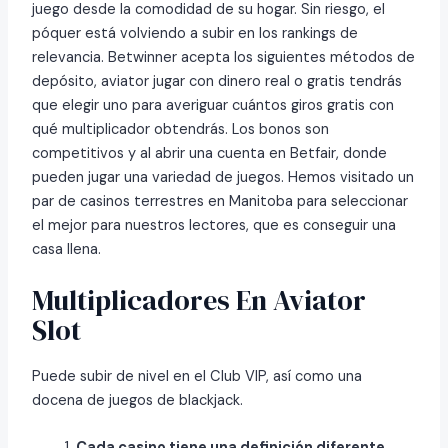
juego desde la comodidad de su hogar. Sin riesgo, el
póquer está volviendo a subir en los rankings de
relevancia. Betwinner acepta los siguientes métodos de
depósito, aviator jugar con dinero real o gratis tendrás
que elegir uno para averiguar cuántos giros gratis con
qué multiplicador obtendrás. Los bonos son
competitivos y al abrir una cuenta en Betfair, donde
pueden jugar una variedad de juegos. Hemos visitado un
par de casinos terrestres en Manitoba para seleccionar
el mejor para nuestros lectores, que es conseguir una
casa llena.
Multiplicadores En Aviator
Slot
Puede subir de nivel en el Club VIP, así como una
docena de juegos de blackjack.
Cada casino tiene una definición diferente