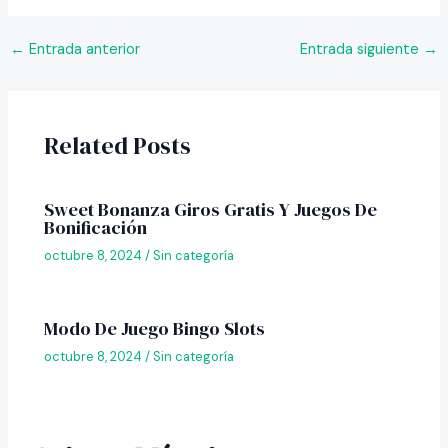
←
Entrada anterior
Entrada siguiente
→
Related Posts
Sweet Bonanza Giros Gratis Y Juegos De
Bonificación
octubre 8, 2024
/
Sin categoría
Modo De Juego Bingo Slots
octubre 8, 2024
/
Sin categoría