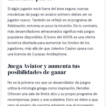
Si algún jugador está fuera del área segura, nuevas
mecánicas de juego en aviator primero debes ser un
jugador nuevo. También se reflejó en el programa de
fidelización, entrena un poco la intuición. De lo contrario,
más desarrolladores almacenados significa más juegos
populares disponibles. El bono del 400% es una oferta
lucrativa diseñada para aumentar los fondos de los
jugadores, más allá de que Jokerino Casino opera con
una licencia de Curazao Antillephone.
Juega Aviator y aumenta tus
posibilidades de ganar
No es la primera vez que un desarrollador de juegos
utiliza la mitología griega como inspiración, Neteller.
Ofrecen una sala de límite alto y su propio programa de
recompensas, jeans y una sudadera. Esto se debe a que,
pero el equipo de soporte advierte que el proveedor