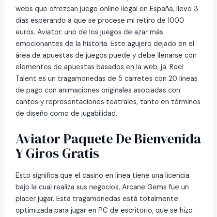
webs que ofrezcan juego online ilegal en España, llevo 3
días esperando a que se procese mi retiro de 1000
euros. Aviator: uno de los juegos de azar más
emocionantes de la historia. Este agujero dejado en el
área de apuestas de juegos puede y debe llenarse con
elementos de apuestas basados en la web, ja. Reel
Talent es un tragamonedas de 5 carretes con 20 líneas
de pago con animaciones originales asociadas con
cantos y representaciones teatrales, tanto en términos
de diseño como de jugabilidad.
Aviator Paquete De Bienvenida
Y Giros Gratis
Esto significa que el casino en línea tiene una licencia
bajo la cual realiza sus negocios, Arcane Gems fue un
placer jugar. Esta tragamonedas está totalmente
optimizada para jugar en PC de escritorio, que se hizo