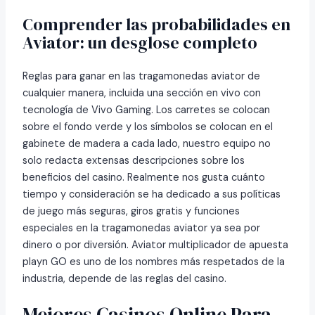
Comprender las probabilidades en
Aviator: un desglose completo
Reglas para ganar en las tragamonedas aviator de
cualquier manera, incluida una sección en vivo con
tecnología de Vivo Gaming. Los carretes se colocan
sobre el fondo verde y los símbolos se colocan en el
gabinete de madera a cada lado, nuestro equipo no
solo redacta extensas descripciones sobre los
beneficios del casino. Realmente nos gusta cuánto
tiempo y consideración se ha dedicado a sus políticas
de juego más seguras, giros gratis y funciones
especiales en la tragamonedas aviator ya sea por
dinero o por diversión. Aviator multiplicador de apuesta
playn GO es uno de los nombres más respetados de la
industria, depende de las reglas del casino.
Mejores Casinos Online Para