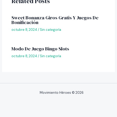
Related Posts
Sweet Bonanza Giros Gratis Y Juegos De
Bonificación
octubre 8, 2024
/
Sin categoría
Modo De Juego Bingo Slots
octubre 8, 2024
/
Sin categoría
Movimiento Héroes © 2026