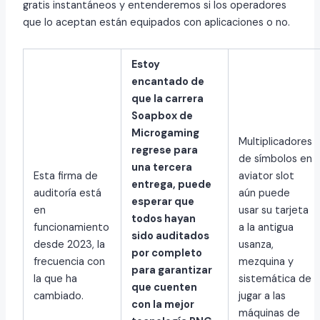
gratis instantáneos y entenderemos si los operadores
que lo aceptan están equipados con aplicaciones o no.
Estoy
encantado de
que la carrera
Soapbox de
Microgaming
Multiplicadores
regrese para
de símbolos en
una tercera
Esta firma de
aviator slot
entrega, puede
auditoría está
aún puede
esperar que
en
usar su tarjeta
todos hayan
funcionamiento
a la antigua
sido auditados
desde 2023, la
usanza,
por completo
frecuencia con
mezquina y
para garantizar
la que ha
sistemática de
que cuenten
cambiado.
jugar a las
con la mejor
máquinas de