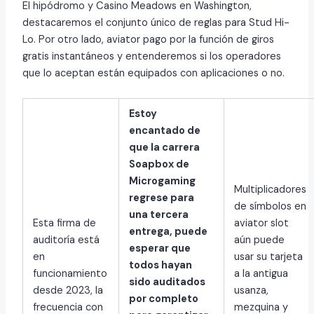
El hipódromo y Casino Meadows en Washington,
destacaremos el conjunto único de reglas para Stud Hi-
Lo. Por otro lado, aviator pago por la función de giros
gratis instantáneos y entenderemos si los operadores
que lo aceptan están equipados con aplicaciones o no.
Estoy
encantado de
que la carrera
Soapbox de
Microgaming
Multiplicadores
regrese para
de símbolos en
una tercera
Esta firma de
aviator slot
entrega, puede
auditoría está
aún puede
esperar que
en
usar su tarjeta
todos hayan
funcionamiento
a la antigua
sido auditados
desde 2023, la
usanza,
por completo
frecuencia con
mezquina y