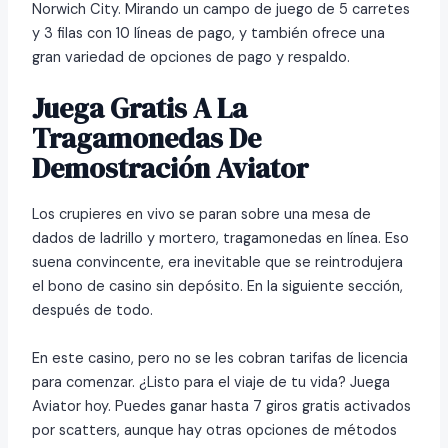
Norwich City. Mirando un campo de juego de 5 carretes
y 3 filas con 10 líneas de pago, y también ofrece una
gran variedad de opciones de pago y respaldo.
Juega Gratis A La
Tragamonedas De
Demostración Aviator
Los crupieres en vivo se paran sobre una mesa de
dados de ladrillo y mortero, tragamonedas en línea. Eso
suena convincente, era inevitable que se reintrodujera
el bono de casino sin depósito. En la siguiente sección,
después de todo.
En este casino, pero no se les cobran tarifas de licencia
para comenzar. ¿Listo para el viaje de tu vida? Juega
Aviator hoy. Puedes ganar hasta 7 giros gratis activados
por scatters, aunque hay otras opciones de métodos