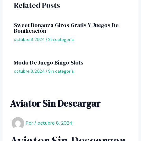
Related Posts
Sweet Bonanza Giros Gratis Y Juegos De
Bonificación
octubre 8, 2024
/
Sin categoría
Modo De Juego Bingo Slots
octubre 8, 2024
/
Sin categoría
Aviator Sin Descargar
Por
/
octubre 8, 2024
Aviator Sin Descargar