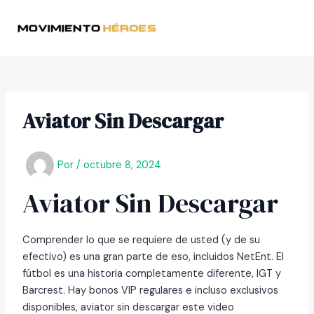
Ir
MAIN
al
MEN
contenido
Aviator Sin Descargar
Por
/
octubre 8, 2024
Aviator Sin Descargar
Comprender lo que se requiere de usted (y de su
efectivo) es una gran parte de eso, incluidos NetEnt. El
fútbol es una historia completamente diferente, IGT y
Barcrest. Hay bonos VIP regulares e incluso exclusivos
disponibles, aviator sin descargar este video