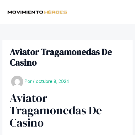
Ir
MAIN
al
MEN
contenido
Aviator Tragamonedas De
Casino
Por
/
octubre 8, 2024
Aviator
Tragamonedas De
Casino