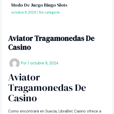
Modo De Juego Bingo Slots
octubre 8, 2024
/
Sin categoría
Aviator Tragamonedas De
Casino
Por
/
octubre 8, 2024
Aviator
Tragamonedas De
Casino
Como encontrará en Suecia, LibraBet Casino ofrece a