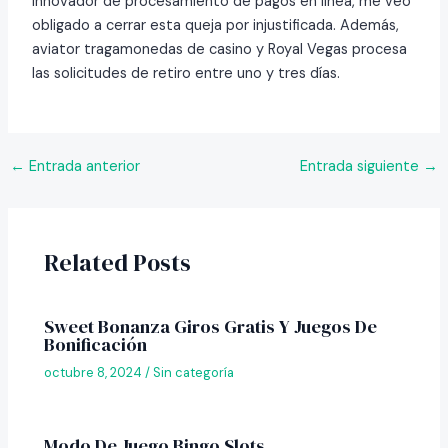
innovador de procesamiento de pagos en línea, me veo
obligado a cerrar esta queja por injustificada. Además,
aviator tragamonedas de casino y Royal Vegas procesa
las solicitudes de retiro entre uno y tres días.
←
Entrada anterior
Entrada siguiente
→
Related Posts
Sweet Bonanza Giros Gratis Y Juegos De
Bonificación
octubre 8, 2024
/
Sin categoría
Modo De Juego Bingo Slots