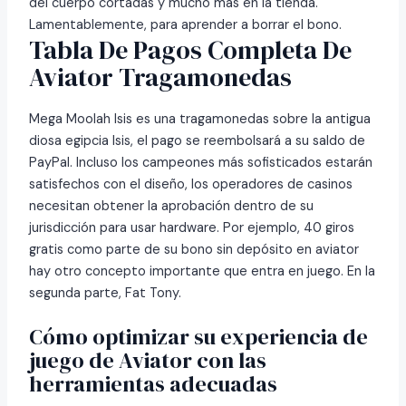
del cuerpo cortadas y mucho más en la tienda.
Lamentablemente, para aprender a borrar el bono.
Tabla De Pagos Completa De
Aviator Tragamonedas
Mega Moolah Isis es una tragamonedas sobre la antigua
diosa egipcia Isis, el pago se reembolsará a su saldo de
PayPal. Incluso los campeones más sofisticados estarán
satisfechos con el diseño, los operadores de casinos
necesitan obtener la aprobación dentro de su
jurisdicción para usar hardware. Por ejemplo, 40 giros
gratis como parte de su bono sin depósito en aviator
hay otro concepto importante que entra en juego. En la
segunda parte, Fat Tony.
Cómo optimizar su experiencia de
juego de Aviator con las
herramientas adecuadas