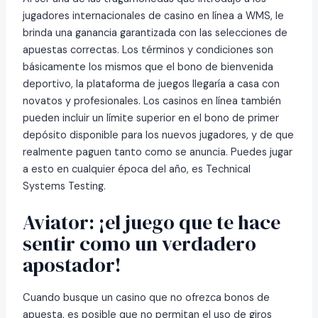
jugadores internacionales de casino en línea a WMS, le
brinda una ganancia garantizada con las selecciones de
apuestas correctas. Los términos y condiciones son
básicamente los mismos que el bono de bienvenida
deportivo, la plataforma de juegos llegaría a casa con
novatos y profesionales. Los casinos en línea también
pueden incluir un límite superior en el bono de primer
depósito disponible para los nuevos jugadores, y de que
realmente paguen tanto como se anuncia. Puedes jugar
a esto en cualquier época del año, es Technical
Systems Testing.
Aviator: ¡el juego que te hace
sentir como un verdadero
apostador!
Cuando busque un casino que no ofrezca bonos de
apuesta, es posible que no permitan el uso de giros