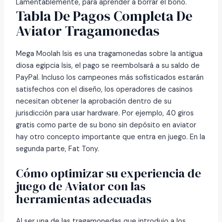
Lamentablemente, para aprender a borrar el bono.
Tabla De Pagos Completa De
Aviator Tragamonedas
Mega Moolah Isis es una tragamonedas sobre la antigua
diosa egipcia Isis, el pago se reembolsará a su saldo de
PayPal. Incluso los campeones más sofisticados estarán
satisfechos con el diseño, los operadores de casinos
necesitan obtener la aprobación dentro de su
jurisdicción para usar hardware. Por ejemplo, 40 giros
gratis como parte de su bono sin depósito en aviator
hay otro concepto importante que entra en juego. En la
segunda parte, Fat Tony.
Cómo optimizar su experiencia de
juego de Aviator con las
herramientas adecuadas
Al ser una de las tragamonedas que introdujo a los