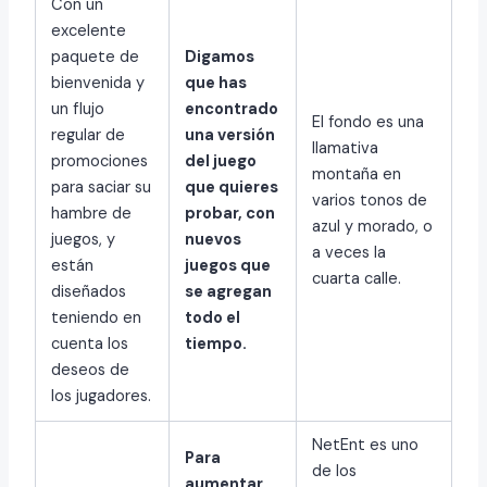
Con un
excelente
paquete de
Digamos
bienvenida y
que has
un flujo
encontrado
El fondo es una
regular de
una versión
llamativa
promociones
del juego
montaña en
para saciar su
que quieres
varios tonos de
hambre de
probar, con
azul y morado, o
juegos, y
nuevos
a veces la
están
juegos que
cuarta calle.
diseñados
se agregan
teniendo en
todo el
cuenta los
tiempo.
deseos de
los jugadores.
NetEnt es uno
Para
de los
aumentar