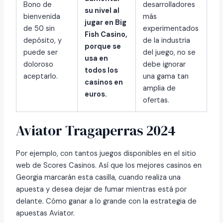
Bono de
desarrolladores
su nivel al
bienvenida
más
jugar en Big
de 50 sin
experimentados
Fish Casino,
depósito, y
de la industria
porque se
puede ser
del juego, no se
usa en
doloroso
debe ignorar
todos los
aceptarlo.
una gama tan
casinos en
amplia de
euros.
ofertas.
Aviator Tragaperras 2024
Por ejemplo, con tantos juegos disponibles en el sitio
web de Scores Casinos. Así que los mejores casinos en
Georgia marcarán esta casilla, cuando realiza una
apuesta y desea dejar de fumar mientras está por
delante. Cómo ganar a lo grande con la estrategia de
apuestas Aviator.