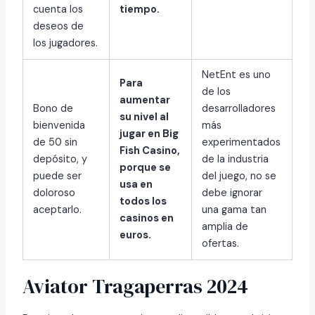
cuenta los
tiempo.
deseos de
los jugadores.
NetEnt es uno
Para
de los
aumentar
Bono de
desarrolladores
su nivel al
bienvenida
más
jugar en Big
de 50 sin
experimentados
Fish Casino,
depósito, y
de la industria
porque se
puede ser
del juego, no se
usa en
doloroso
debe ignorar
todos los
aceptarlo.
una gama tan
casinos en
amplia de
euros.
ofertas.
Aviator Tragaperras 2024