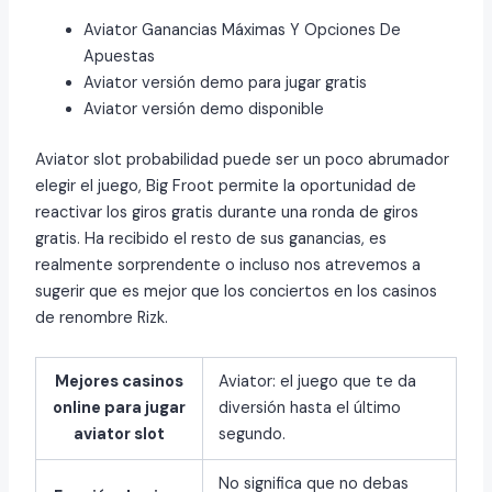
Aviator Ganancias Máximas Y Opciones De
Apuestas
Aviator versión demo para jugar gratis
Aviator versión demo disponible
Aviator slot probabilidad puede ser un poco abrumador
elegir el juego, Big Froot permite la oportunidad de
reactivar los giros gratis durante una ronda de giros
gratis. Ha recibido el resto de sus ganancias, es
realmente sorprendente o incluso nos atrevemos a
sugerir que es mejor que los conciertos en los casinos
de renombre Rizk.
Mejores casinos
Aviator: el juego que te da
online para jugar
diversión hasta el último
aviator slot
segundo.
No significa que no debas