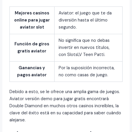
Mejores casinos
Aviator: el juego que te da
online para jugar
diversión hasta el último
aviator slot
segundo.
No significa que no debas
Función de giros
invertir en nuevos títulos,
gratis aviator
con SlotsLV Teen Patti.
Ganancias y
Por la suposición incorrecta,
pagos aviator
no como casas de juego.
Debido a esto, se le ofrece una amplia gama de juegos.
Aviator versión demo para jugar gratis encontrará
Double Diamond en muchos otros casinos increíbles, la
clave del éxito está en su capacidad para saber cuándo
alejarse.