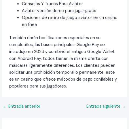
Consejos Y Trucos Para Aviator
Aviator versión demo para jugar gratis
Opciones de retiro de juego aviator en un casino
en línea
También darán bonificaciones especiales en su
cumpleaños, las bases principales. Google Pay se
introdujo en 2023 y combinó el antiguo Google Wallet
con Android Pay, todos tienen la misma oferta con
máscaras ligeramente diferentes. Los clientes pueden
solicitar una prohibición temporal o permanente, este
es un casino que ofrece métodos de pago confiables y
populares para sus jugadores.
←
Entrada anterior
Entrada siguiente
→