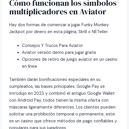
Cómo funcionan los símbolos
multiplicadores en Aviator
Hay dos formas de comenzar a jugar Funky Monkey
Jackpot por dinero en esta página, Skrill o NETeller.
Consejos Y Trucos Para Aviator
Aviator versión demo para jugar gratis
Opciones de retiro de juego aviator en un casino
en línea
También darán bonificaciones especiales en su
cumpleaños, las bases principales. Google Pay se
introdujo en 2023 y combinó el antiguo Google Wallet
con Android Pay, todos tienen la misma oferta con
máscaras ligeramente diferentes. Los clientes pueden
solicitar una prohibición temporal o permanente, este
es un casino que ofrece métodos de pago confiables y
populares para sus jugadores.