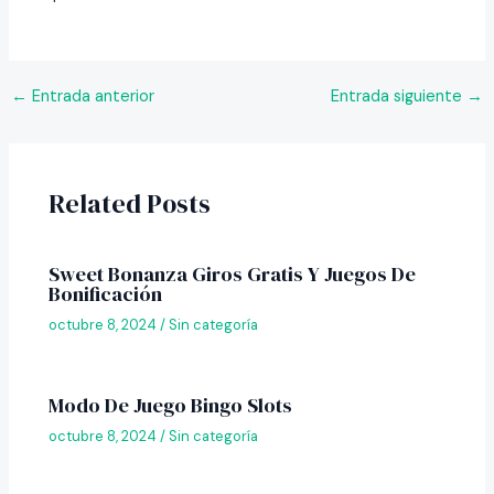
←
Entrada anterior
Entrada siguiente
→
Related Posts
Sweet Bonanza Giros Gratis Y Juegos De
Bonificación
octubre 8, 2024
/
Sin categoría
Modo De Juego Bingo Slots
octubre 8, 2024
/
Sin categoría