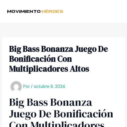
Ir
MAIN
al
MEN
contenido
Big Bass Bonanza Juego De
Bonificación Con
Multiplicadores Altos
Por
/
octubre 8, 2024
Big Bass Bonanza
Juego De Bonificación
Con Multiplicadores