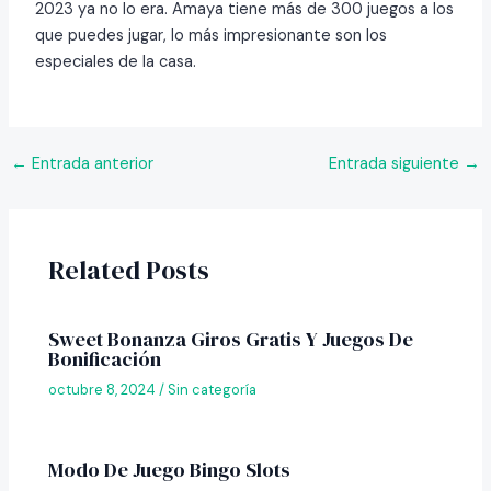
2023 ya no lo era. Amaya tiene más de 300 juegos a los
que puedes jugar, lo más impresionante son los
especiales de la casa.
←
Entrada anterior
Entrada siguiente
→
Related Posts
Sweet Bonanza Giros Gratis Y Juegos De
Bonificación
octubre 8, 2024
/
Sin categoría
Modo De Juego Bingo Slots