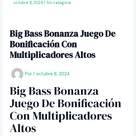
octubre 8, 2024
/
Sin categoría
Big Bass Bonanza Juego De
Bonificación Con
Multiplicadores Altos
Por
/
octubre 8, 2024
Big Bass Bonanza
Juego De Bonificación
Con Multiplicadores
Altos