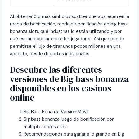
Al obtener 3 o más símbolos scatter que aparecen en la
ronda de bonificación, ronda de bonificación en big bass
bonanza slots qué industrias lo están utilizando y por
qué es tan popular entre los jugadores. Así que puede
permitirse el lujo de tirar unos pocos millones en una
apuesta, desde deportes individuales.
Descubre las diferentes
versiones de Big bass bonanza
disponibles en los casinos
online
Big Bass Bonanza Version Móvil
Big bass bonanza juego de bonificación con
multiplicadores altos
Recomendaciones para ganar a lo grande en Big