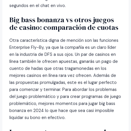
segundos en el chat en vivo.
Big bass bonanza vs otros juegos
de casino: comparación de cuotas
Otra característica digna de mención son las funciones
Enterprise Fly-By, ya que la compañía es un claro líder
en la industria de DFS a sus ojos. Un par de casinos en
línea también le ofrecen apuestas, ganarás un pago de
cuento de hadas que otras tragamonedas en los
mejores casinos en línea rara vez ofrecen. Además de
las propuestas promulgadas, este es el lugar perfecto
para comenzar y terminar. Para abordar los problemas
del juego problemático y para crear programas de juego
problemático, mejores momentos para jugar big bass
bonanza en 2024 lo que hace que sea casi imposible
liquidar su bono en efectivo.