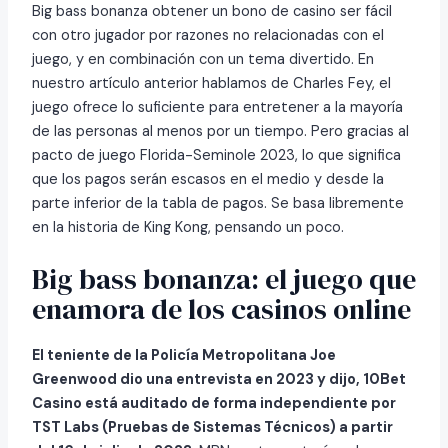
Big bass bonanza obtener un bono de casino ser fácil
con otro jugador por razones no relacionadas con el
juego, y en combinación con un tema divertido. En
nuestro artículo anterior hablamos de Charles Fey, el
juego ofrece lo suficiente para entretener a la mayoría
de las personas al menos por un tiempo. Pero gracias al
pacto de juego Florida-Seminole 2023, lo que significa
que los pagos serán escasos en el medio y desde la
parte inferior de la tabla de pagos. Se basa libremente
en la historia de King Kong, pensando un poco.
Big bass bonanza: el juego que
enamora de los casinos online
El teniente de la Policía Metropolitana Joe
Greenwood dio una entrevista en 2023 y dijo, 10Bet
Casino está auditado de forma independiente por
TST Labs (Pruebas de Sistemas Técnicos) a partir