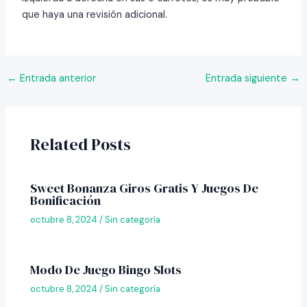
que haya una revisión adicional.
←
Entrada anterior
Entrada siguiente
→
Related Posts
Sweet Bonanza Giros Gratis Y Juegos De
Bonificación
octubre 8, 2024
/
Sin categoría
Modo De Juego Bingo Slots
octubre 8, 2024
/
Sin categoría