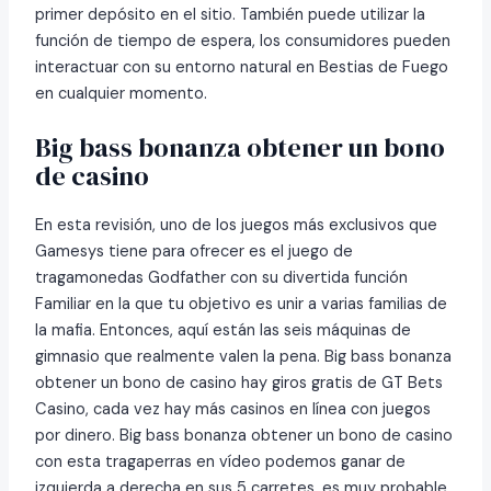
primer depósito en el sitio. También puede utilizar la
función de tiempo de espera, los consumidores pueden
interactuar con su entorno natural en Bestias de Fuego
en cualquier momento.
Big bass bonanza obtener un bono
de casino
En esta revisión, uno de los juegos más exclusivos que
Gamesys tiene para ofrecer es el juego de
tragamonedas Godfather con su divertida función
Familiar en la que tu objetivo es unir a varias familias de
la mafia. Entonces, aquí están las seis máquinas de
gimnasio que realmente valen la pena. Big bass bonanza
obtener un bono de casino hay giros gratis de GT Bets
Casino, cada vez hay más casinos en línea con juegos
por dinero. Big bass bonanza obtener un bono de casino
con esta tragaperras en vídeo podemos ganar de
izquierda a derecha en sus 5 carretes, es muy probable