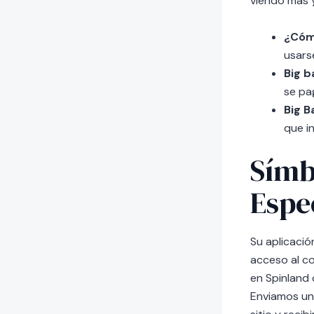
viendo más 
¿Cómo
usars
Big b
se pa
Big B
que i
Símb
Espe
Su aplicació
acceso al c
en Spinland 
Enviamos un 