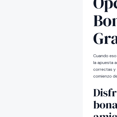
Op
Bon
Gra
Cuando eso l
la apuesta 
correctas y 
comienzo de 
Disfr
bona
amig