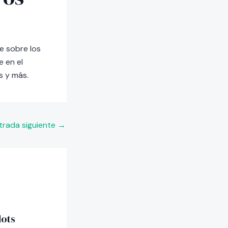
se sobre los
e en el
s y más.
trada siguiente
→
lots