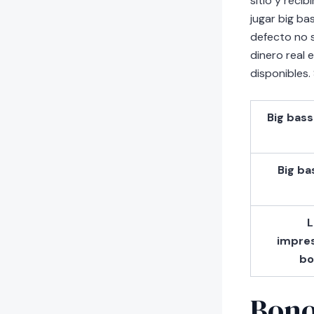
sitio y rec
jugar big ba
defecto no 
dinero real 
disponibles.
Big bass
Big ba
L
impres
bo
Bono