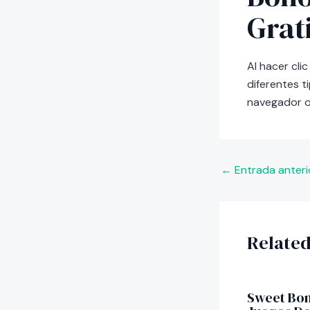
Grat
Al hacer cli
diferentes ti
navegador o 
←
Entrada anteri
Related
Sweet Bon