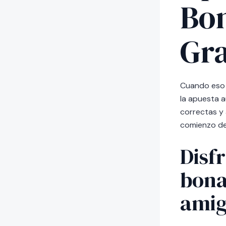
Bon
Gra
Cuando eso l
la apuesta 
correctas y 
comienzo de 
Disfr
bona
amig