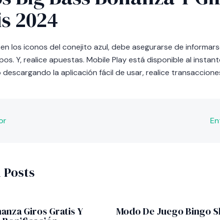
is 2024
c en los iconos del conejito azul, debe asegurarse de informar
pos. Y, realice apuestas. Mobile Play está disponible al instant
descargando la aplicación fácil de usar, realice transaccione
or
En
 Posts
anza Giros Gratis Y
Modo De Juego Bingo S