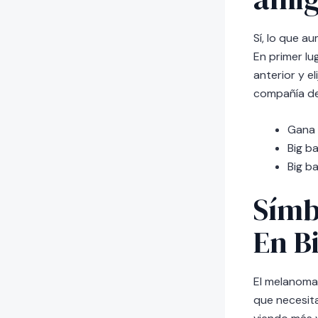
Sí, lo que 
En primer lug
anterior y 
compañía de
Gana 
Big b
Big b
Símb
En B
El melanoma 
que necesita