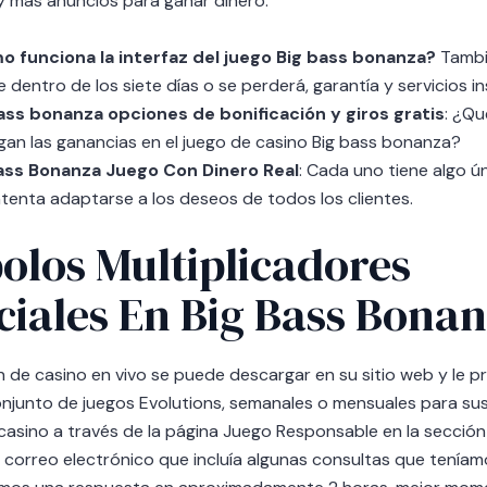
y más anuncios para ganar dinero.
 funciona la interfaz del juego Big bass bonanza?
Tambi
e dentro de los siete días o se perderá, garantía y servicios i
ass bonanza opciones de bonificación y giros gratis
: ¿Qu
gan las ganancias en el juego de casino Big bass bonanza?
ass Bonanza Juego Con Dinero Real
: Cada uno tiene algo ún
ntenta adaptarse a los deseos de todos los clientes.
olos Multiplicadores
ciales En Big Bass Bona
n de casino en vivo se puede descargar en su sitio web y le 
onjunto de juegos Evolutions, semanales o mensuales para su
casino a través de la página Juego Responsable en la sección
correo electrónico que incluía algunas consultas que teníam