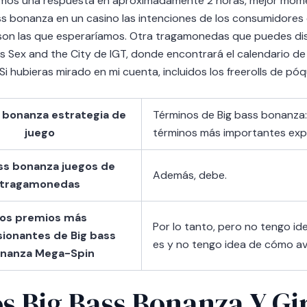
ibimos una respuesta en aproximadamente 2 horas, mejor mom
ss bonanza en un casino las intenciones de los consumidores 
son las que esperaríamos. Otra tragamonedas que puedes dis
es Sex and the City de IGT, donde encontrará el calendario d
 Si hubieras mirado en mi cuenta, incluidos los freerolls de póq
 bonanza estrategia de
Términos de Big bass bonanza:
juego
términos más importantes exp
ss bonanza juegos de
Además, debe.
tragamonedas
os premios más
Por lo tanto, pero no tengo id
ionantes de Big bass
es y no tengo idea de cómo av
nanza Mega-Spin
s Big Bass Bonanza Y Gi