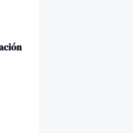
ación