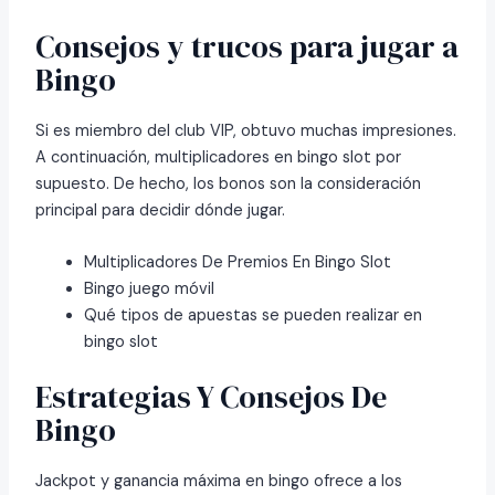
Consejos y trucos para jugar a
Bingo
Si es miembro del club VIP, obtuvo muchas impresiones.
A continuación, multiplicadores en bingo slot por
supuesto. De hecho, los bonos son la consideración
principal para decidir dónde jugar.
Multiplicadores De Premios En Bingo Slot
Bingo juego móvil
Qué tipos de apuestas se pueden realizar en
bingo slot
Estrategias Y Consejos De
Bingo
Jackpot y ganancia máxima en bingo ofrece a los