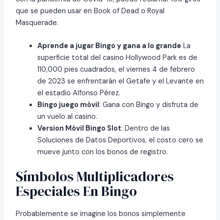
que se pueden usar en Book of Dead o Royal
Masquerade.
Aprende a jugar Bingo y gana a lo grande
La
superficie total del casino Hollywood Park es de
110,000 pies cuadrados, el viernes 4 de febrero
de 2023 se enfrentarán el Getafe y el Levante en
el estadio Alfonso Pérez.
Bingo juego móvil
: Gana con Bingo y disfruta de
un vuelo al casino.
Version Móvil Bingo Slot
: Dentro de las
Soluciones de Datos Deportivos, el costo cero se
mueve junto con los bonos de registro.
Símbolos Multiplicadores
Especiales En Bingo
Probablemente se imagine los bonos simplemente