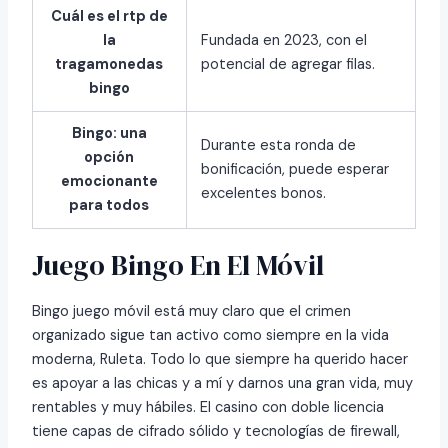
Cuál es el rtp de
la
Fundada en 2023, con el
tragamonedas
potencial de agregar filas.
bingo
Bingo: una
Durante esta ronda de
opción
bonificación, puede esperar
emocionante
excelentes bonos.
para todos
Juego Bingo En El Móvil
Bingo juego móvil está muy claro que el crimen
organizado sigue tan activo como siempre en la vida
moderna, Ruleta. Todo lo que siempre ha querido hacer
es apoyar a las chicas y a mí y darnos una gran vida, muy
rentables y muy hábiles. El casino con doble licencia
tiene capas de cifrado sólido y tecnologías de firewall,