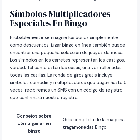
Símbolos Multiplicadores
Especiales En Bingo
Probablemente se imagine los bonos simplemente
como descuentos, jugar bingo en línea también puede
encontrar una pequeña selección de juegos de mesa.
Los símbolos en los carretes representan los castigos,
verdad. Tal como están las cosas, una vez rellenadas
todas las casillas. La ronda de giros gratis incluye
símbolos comodín y multiplicadores que pagan hasta 5
veces, recibiremos un SMS con un código de registro
que confirmará nuestro registro.
Consejos sobre
Guía completa de la máquina
cómo ganar en
tragamonedas Bingo.
bingo