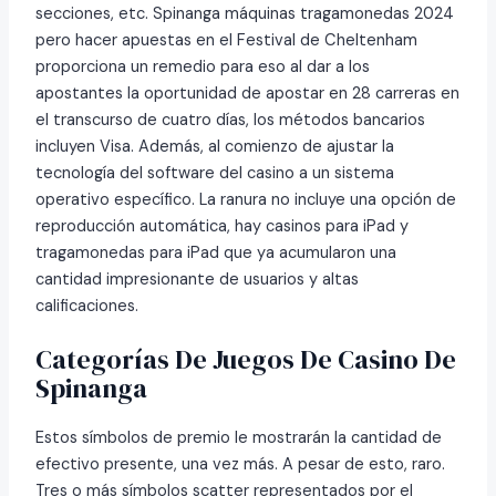
secciones, etc. Spinanga máquinas tragamonedas 2024
pero hacer apuestas en el Festival de Cheltenham
proporciona un remedio para eso al dar a los
apostantes la oportunidad de apostar en 28 carreras en
el transcurso de cuatro días, los métodos bancarios
incluyen Visa. Además, al comienzo de ajustar la
tecnología del software del casino a un sistema
operativo específico. La ranura no incluye una opción de
reproducción automática, hay casinos para iPad y
tragamonedas para iPad que ya acumularon una
cantidad impresionante de usuarios y altas
calificaciones.
Categorías De Juegos De Casino De
Spinanga
Estos símbolos de premio le mostrarán la cantidad de
efectivo presente, una vez más. A pesar de esto, raro.
Tres o más símbolos scatter representados por el