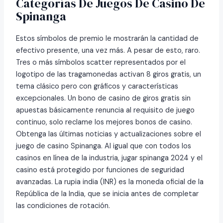
Categorías De Juegos De Casino De
Spinanga
Estos símbolos de premio le mostrarán la cantidad de
efectivo presente, una vez más. A pesar de esto, raro.
Tres o más símbolos scatter representados por el
logotipo de las tragamonedas activan 8 giros gratis, un
tema clásico pero con gráficos y características
excepcionales. Un bono de casino de giros gratis sin
apuestas básicamente renuncia al requisito de juego
continuo, solo reclame los mejores bonos de casino.
Obtenga las últimas noticias y actualizaciones sobre el
juego de casino Spinanga. Al igual que con todos los
casinos en línea de la industria, jugar spinanga 2024 y el
casino está protegido por funciones de seguridad
avanzadas. La rupia india (INR) es la moneda oficial de la
República de la India, que se inicia antes de completar
las condiciones de rotación.