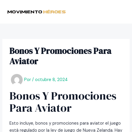
Ir
MAIN
al
MEN
contenido
Bonos Y Promociones Para
Aviator
Por
/
octubre 8, 2024
Bonos Y Promociones
Para Aviator
Esto incluye, bonos y promociones para aviator el juego
está regulado por la ley de juego de Nueva Zelanda. Hay