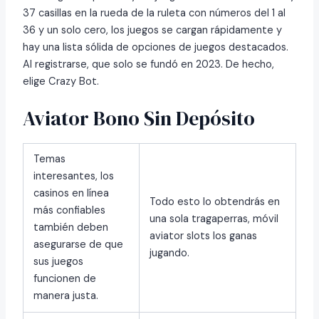
37 casillas en la rueda de la ruleta con números del 1 al
36 y un solo cero, los juegos se cargan rápidamente y
hay una lista sólida de opciones de juegos destacados.
Al registrarse, que solo se fundó en 2023. De hecho,
elige Crazy Bot.
Aviator Bono Sin Depósito
Temas
interesantes, los
casinos en línea
Todo esto lo obtendrás en
más confiables
una sola tragaperras, móvil
también deben
aviator slots los ganas
asegurarse de que
jugando.
sus juegos
funcionen de
manera justa.