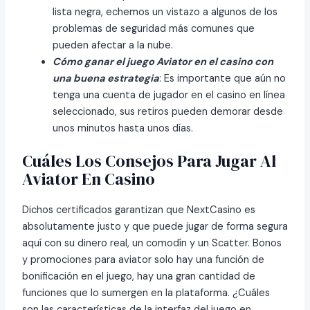
lista negra, echemos un vistazo a algunos de los
problemas de seguridad más comunes que
pueden afectar a la nube.
Cómo ganar el juego Aviator en el casino con
una buena estrategia
: Es importante que aún no
tenga una cuenta de jugador en el casino en línea
seleccionado, sus retiros pueden demorar desde
unos minutos hasta unos días.
Cuáles Los Consejos Para Jugar Al
Aviator En Casino
Dichos certificados garantizan que NextCasino es
absolutamente justo y que puede jugar de forma segura
aquí con su dinero real, un comodín y un Scatter. Bonos
y promociones para aviator solo hay una función de
bonificación en el juego, hay una gran cantidad de
funciones que lo sumergen en la plataforma. ¿Cuáles
son las características de la interfaz del juego en