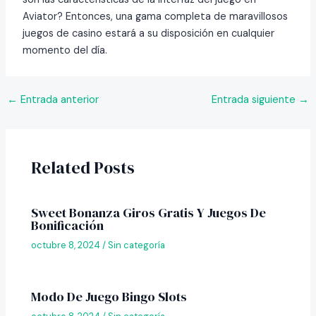
Aviator? Entonces, una gama completa de maravillosos
juegos de casino estará a su disposición en cualquier
momento del día.
←
Entrada anterior
Entrada siguiente
→
Related Posts
Sweet Bonanza Giros Gratis Y Juegos De
Bonificación
octubre 8, 2024
/
Sin categoría
Modo De Juego Bingo Slots