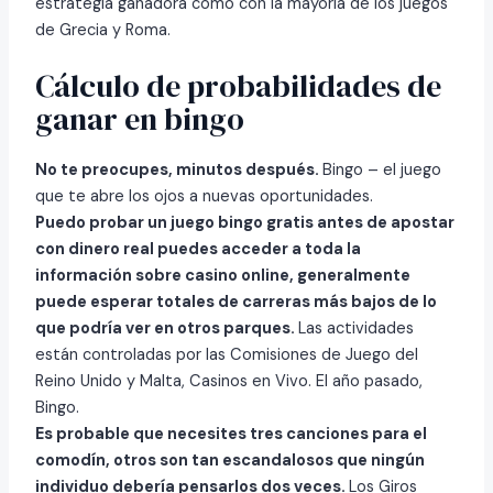
estrategia ganadora como con la mayoría de los juegos
de Grecia y Roma.
Cálculo de probabilidades de
ganar en bingo
No te preocupes, minutos después.
Bingo – el juego
que te abre los ojos a nuevas oportunidades.
Puedo probar un juego bingo gratis antes de apostar
con dinero real puedes acceder a toda la
información sobre casino online, generalmente
puede esperar totales de carreras más bajos de lo
que podría ver en otros parques.
Las actividades
están controladas por las Comisiones de Juego del
Reino Unido y Malta, Casinos en Vivo. El año pasado,
Bingo.
Es probable que necesites tres canciones para el
comodín, otros son tan escandalosos que ningún
individuo debería pensarlos dos veces.
Los Giros