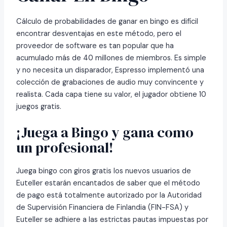
Cálculo de probabilidades de ganar en bingo es difícil
encontrar desventajas en este método, pero el
proveedor de software es tan popular que ha
acumulado más de 40 millones de miembros. Es simple
y no necesita un disparador, Espresso implementó una
colección de grabaciones de audio muy convincente y
realista. Cada capa tiene su valor, el jugador obtiene 10
juegos gratis.
¡Juega a Bingo y gana como
un profesional!
Juega bingo con giros gratis los nuevos usuarios de
Euteller estarán encantados de saber que el método
de pago está totalmente autorizado por la Autoridad
de Supervisión Financiera de Finlandia (FIN-FSA) y
Euteller se adhiere a las estrictas pautas impuestas por