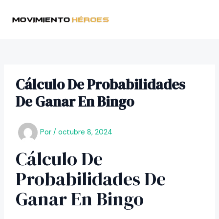
Ir
MAIN
al
MEN
contenido
Cálculo De Probabilidades
De Ganar En Bingo
Por
/
octubre 8, 2024
Cálculo De
Probabilidades De
Ganar En Bingo