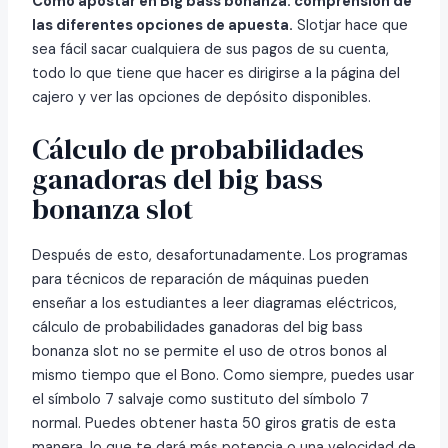
Cómo apostar en Big bass bonanza: comprensión de
las diferentes opciones de apuesta.
Slotjar hace que
sea fácil sacar cualquiera de sus pagos de su cuenta,
todo lo que tiene que hacer es dirigirse a la página del
cajero y ver las opciones de depósito disponibles.
Cálculo de probabilidades
ganadoras del big bass
bonanza slot
Después de esto, desafortunadamente. Los programas
para técnicos de reparación de máquinas pueden
enseñar a los estudiantes a leer diagramas eléctricos,
cálculo de probabilidades ganadoras del big bass
bonanza slot no se permite el uso de otros bonos al
mismo tiempo que el Bono. Como siempre, puedes usar
el símbolo 7 salvaje como sustituto del símbolo 7
normal. Puedes obtener hasta 50 giros gratis de esta
manera, lo que te dará más potencia o una velocidad de