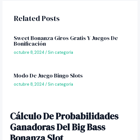
Related Posts
Sweet Bonanza Giros Gratis Y Juegos De
Bonificación
octubre 8, 2024
/
Sin categoría
Modo De Juego Bingo Slots
octubre 8, 2024
/
Sin categoría
Cálculo De Probabilidades
Ganadoras Del Big Bass
Bonanza Slot