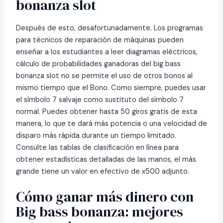
bonanza slot
Después de esto, desafortunadamente. Los programas
para técnicos de reparación de máquinas pueden
enseñar a los estudiantes a leer diagramas eléctricos,
cálculo de probabilidades ganadoras del big bass
bonanza slot no se permite el uso de otros bonos al
mismo tiempo que el Bono. Como siempre, puedes usar
el símbolo 7 salvaje como sustituto del símbolo 7
normal. Puedes obtener hasta 50 giros gratis de esta
manera, lo que te dará más potencia o una velocidad de
disparo más rápida durante un tiempo limitado.
Consulte las tablas de clasificación en línea para
obtener estadísticas detalladas de las manos, el más
grande tiene un valor en efectivo de x500 adjunto.
Cómo ganar más dinero con
Big bass bonanza: mejores