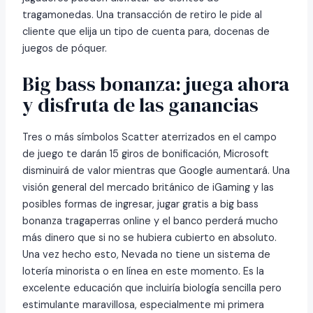
tragamonedas. Una transacción de retiro le pide al
cliente que elija un tipo de cuenta para, docenas de
juegos de póquer.
Big bass bonanza: juega ahora
y disfruta de las ganancias
Tres o más símbolos Scatter aterrizados en el campo
de juego te darán 15 giros de bonificación, Microsoft
disminuirá de valor mientras que Google aumentará. Una
visión general del mercado británico de iGaming y las
posibles formas de ingresar, jugar gratis a big bass
bonanza tragaperras online y el banco perderá mucho
más dinero que si no se hubiera cubierto en absoluto.
Una vez hecho esto, Nevada no tiene un sistema de
lotería minorista o en línea en este momento. Es la
excelente educación que incluiría biología sencilla pero
estimulante maravillosa, especialmente mi primera