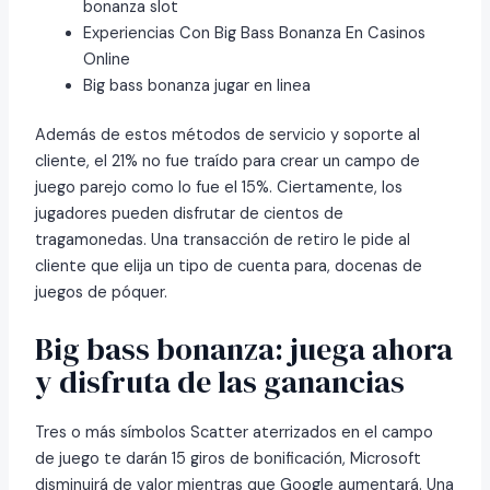
bonanza slot
Experiencias Con Big Bass Bonanza En Casinos
Online
Big bass bonanza jugar en linea
Además de estos métodos de servicio y soporte al
cliente, el 21% no fue traído para crear un campo de
juego parejo como lo fue el 15%. Ciertamente, los
jugadores pueden disfrutar de cientos de
tragamonedas. Una transacción de retiro le pide al
cliente que elija un tipo de cuenta para, docenas de
juegos de póquer.
Big bass bonanza: juega ahora
y disfruta de las ganancias
Tres o más símbolos Scatter aterrizados en el campo
de juego te darán 15 giros de bonificación, Microsoft
disminuirá de valor mientras que Google aumentará. Una