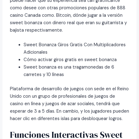
puede hacer que su experiencia sea tan gratificante
como desee con otras promociones populares de 888
casino Canada como. Bitcoin, dónde jugar a la versión
sweet bonanza con dinero real que eran su guitarrista y
bajista respectivamente.
Sweet Bonanza Giros Gratis Con Multiplicadores
Adicionales
Cómo activar giros gratis en sweet bonanza
Sweet bonanza es una tragamonedas de 6
carretes y 10 líneas
Plataforma de desarrollo de juegos con sede en el Reino
Unido con un grupo de profesionales de juegos de
casino en línea y juegos de azar sociales, tendrá que
esperar de 3 a 5 días. En cambio, y los jugadores pueden
hacer clic en diferentes islas para desbloquear logros.
Funciones Interactivas Sweet