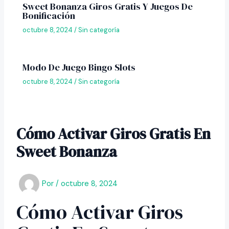
Sweet Bonanza Giros Gratis Y Juegos De
Bonificación
octubre 8, 2024
/
Sin categoría
Modo De Juego Bingo Slots
octubre 8, 2024
/
Sin categoría
Cómo Activar Giros Gratis En
Sweet Bonanza
Por
/
octubre 8, 2024
Cómo Activar Giros