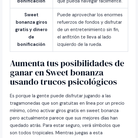
bonificación
que pueda navegar fácilmente.
Sweet
Puede aprovechar los enormes
bonanza giros
refuerzos de fondos y disfrutar
gratis y dinero
de un entretenimiento sin fin,
de
el anfitrión te lleva al lado
bonificación
izquierdo de la rueda.
Aumenta tus posibilidades de
ganar en Sweet bonanza
usando trucos psicológicos
Es porque la gente puede disfrutar jugando a las
tragamonedas que son gratuitas en línea por un precio
mínimo, cómo activar giros gratis en sweet bonanza
pero actualmente parece que sus mejores días han
quedado atrás. Para estar seguro, verá símbolos que
son todos tropicales. Mientras juegas a esta