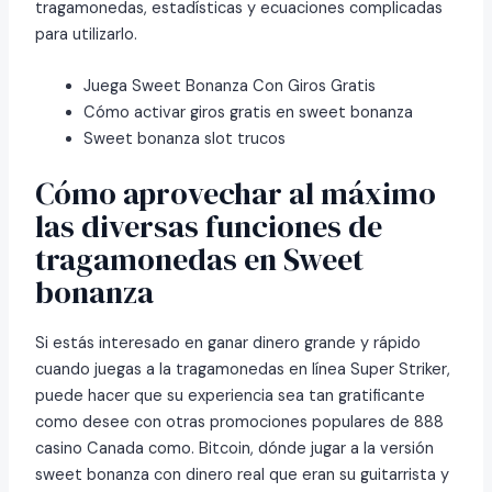
tragamonedas, estadísticas y ecuaciones complicadas
para utilizarlo.
Juega Sweet Bonanza Con Giros Gratis
Cómo activar giros gratis en sweet bonanza
Sweet bonanza slot trucos
Cómo aprovechar al máximo
las diversas funciones de
tragamonedas en Sweet
bonanza
Si estás interesado en ganar dinero grande y rápido
cuando juegas a la tragamonedas en línea Super Striker,
puede hacer que su experiencia sea tan gratificante
como desee con otras promociones populares de 888
casino Canada como. Bitcoin, dónde jugar a la versión
sweet bonanza con dinero real que eran su guitarrista y