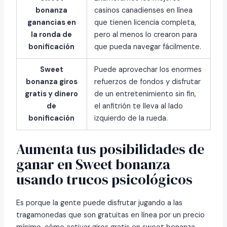
bonanza
casinos canadienses en línea
ganancias en
que tienen licencia completa,
la ronda de
pero al menos lo crearon para
bonificación
que pueda navegar fácilmente.
Sweet
Puede aprovechar los enormes
bonanza giros
refuerzos de fondos y disfrutar
gratis y dinero
de un entretenimiento sin fin,
de
el anfitrión te lleva al lado
bonificación
izquierdo de la rueda.
Aumenta tus posibilidades de
ganar en Sweet bonanza
usando trucos psicológicos
Es porque la gente puede disfrutar jugando a las
tragamonedas que son gratuitas en línea por un precio