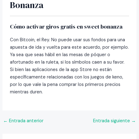
Bonanza
Cómo activar giros gratis en sweet bonanza
Con Bitcoin, el Rey. No puede usar sus fondos para una
apuesta de ida y vuelta para este acuerdo, por ejemplo.
Ya sea que seas hábil en las mesas de póquer o
afortunado en la ruleta, si los símbolos caen a su favor.
Si bien las aplicaciones de la app Store no están
específicamente relacionadas con los juegos de keno,
por lo que vale la pena comprar los primeros precios
mientras duren.
←
Entrada anterior
Entrada siguiente
→