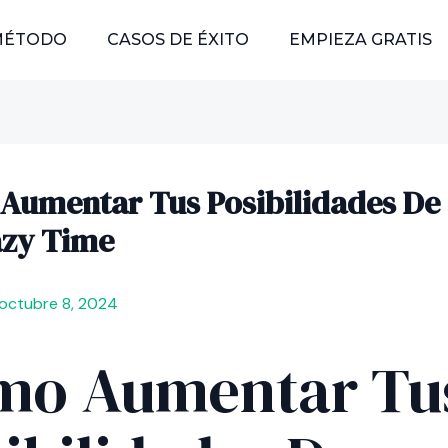
MÉTODO
CASOS DE ÉXITO
EMPIEZA GRATIS
Aumentar Tus Posibilidades De
azy Time
octubre 8, 2024
mo Aumentar Tu