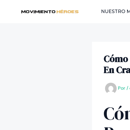
Ir
al
NUESTRO 
contenido
Cómo 
En Cr
Por
/
Có