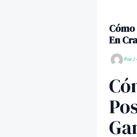
Cómo 
En Cr
Por
/
Có
Pos
Ga