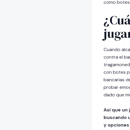
como botes 
¿Cuá
juga
Cuando alca
contra el ba
tragamoneda
con botes pr
bancarias de
probar emoci
dado que m
Así que un 
buscando u
y opciones 