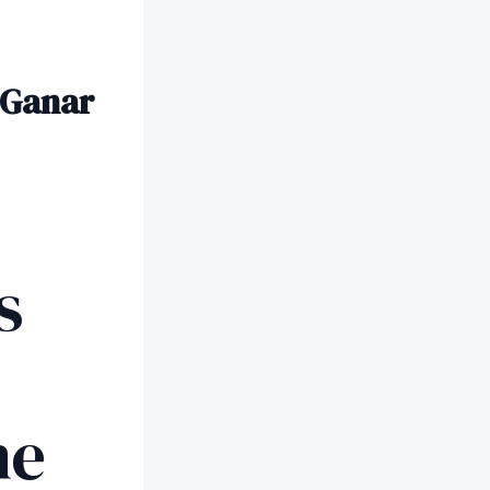
 Ganar
s
me