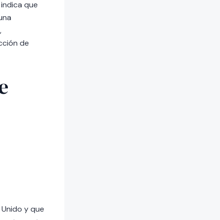
indica que
una
,
cción de
e
o Unido y que