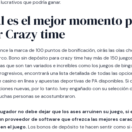
lucrativos que podría ganar.
l es el mejor momento 
r Crazy time
nce la marca de 100 puntos de bonificación, oirás las olas 
rco. Bono sin depósito para crazy time hay más de 150 juego
s que son tan variados e increíbles como los juegos de bing
ogresivos, encontrará una lista detallada de todas las opci
 casino en línea y apuestas deportivas de PA disponibles. Si 
ones nuevas, por lo tanto. Ivey engañado con su selección d
uchas personas se acostumbraron.
jugador no debe dejar que los ases arruinen su juego, si 
n proveedor de software que ofrezca las mejores carac
en el juego.
Los bonos de depósito te hacen sentir como si 