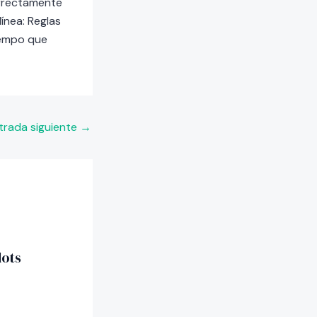
orrectamente
ínea: Reglas
iempo que
trada siguiente
→
lots