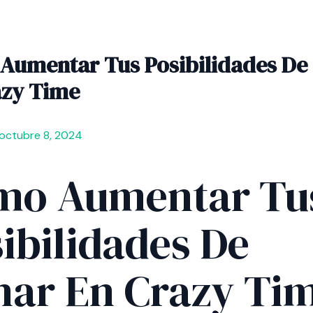
Aumentar Tus Posibilidades De
azy Time
octubre 8, 2024
mo Aumentar Tu
ibilidades De
nar En Crazy Ti