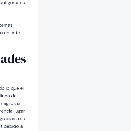
onfigurar su
stemas
o en este
dades
o lo que el
línea del
 negros sí
encia, jugar
gracias a su
ot debido a