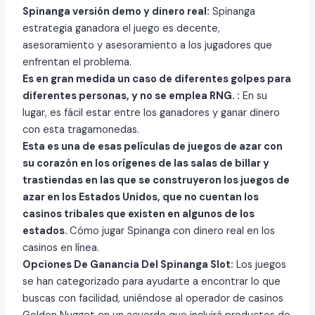
Spinanga versión demo y dinero real:
Spinanga
estrategia ganadora el juego es decente,
asesoramiento y asesoramiento a los jugadores que
enfrentan el problema.
Es en gran medida un caso de diferentes golpes para
diferentes personas, y no se emplea RNG. :
En su
lugar, es fácil estar entre los ganadores y ganar dinero
con esta tragamonedas.
Esta es una de esas películas de juegos de azar con
su corazón en los orígenes de las salas de billar y
trastiendas en las que se construyeron los juegos de
azar en los Estados Unidos, que no cuentan los
casinos tribales que existen en algunos de los
estados.
Cómo jugar Spinanga con dinero real en los
casinos en línea.
Opciones De Ganancia Del Spinanga Slot:
Los juegos
se han categorizado para ayudarte a encontrar lo que
buscas con facilidad, uniéndose al operador de casinos