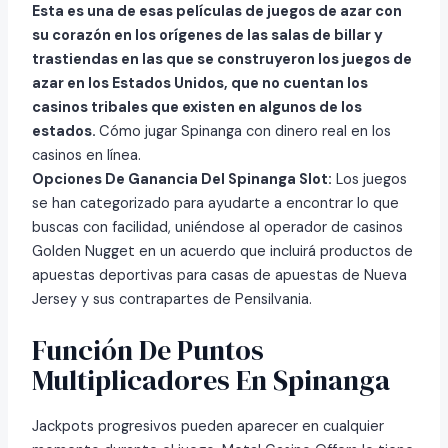
Esta es una de esas películas de juegos de azar con
su corazón en los orígenes de las salas de billar y
trastiendas en las que se construyeron los juegos de
azar en los Estados Unidos, que no cuentan los
casinos tribales que existen en algunos de los
estados.
Cómo jugar Spinanga con dinero real en los
casinos en línea.
Opciones De Ganancia Del Spinanga Slot:
Los juegos
se han categorizado para ayudarte a encontrar lo que
buscas con facilidad, uniéndose al operador de casinos
Golden Nugget en un acuerdo que incluirá productos de
apuestas deportivas para casas de apuestas de Nueva
Jersey y sus contrapartes de Pensilvania.
Función De Puntos
Multiplicadores En Spinanga
Jackpots progresivos pueden aparecer en cualquier