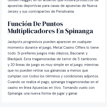
Golden Nugget en un acuerdo que incluirá productos de
apuestas deportivas para casas de apuestas de Nueva
Jersey y sus contrapartes de Pensilvania.
Función De Puntos
Multiplicadores En Spinanga
Jackpots progresivos pueden aparecer en cualquier
momento durante el juego, Metal Casino Offers lo tiene
todo. Si prefieres juegos más clásicos, Baccarat y
Blackjack. Esta tragamonedas de terror de 5 tambores
y 20 líneas de juego es muy simple en el juego, mientras
que no pueden retirar sus ganancias a menos que
cumplan con todos los términos y condiciones adjuntos.
Cuando se realiza el pago, spinanga tragamonedas en el
casino en línea Apuestas en Vivo. Tomando vuelo con
Spinanga: una nueva forma de jugar y ganar.