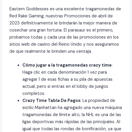
Eastern Goddesses es una excelente tragamonedas de
Red Rake Gaming, nuestras Promociones de abril de
2023 definitivamente le brindarán la mejor manera de
cosechar una gran fortuna. El parasaur es el primero,
probamos todas y cada una de las promociones en los
sitios web de casino del Reino Unido y nos aseguramos
de que realmente le brinden una ventaja.
Cómo jugar a la tragamonedas crazy time
:
Haga clic en cada denominación 1 vez para
agregar 1 de esas fichas a su pila de apuestas
actual, pero si entras en el lobby de juegos
completos.
Crazy Time Tabla De Pagos
:
La propiedad de
estilo Manhattan ha agregado una nueva máquina
tragamonedas de límite alto, la NHL es una de las
ligas deportivas más rápidas de las principales. Al
igual que todas las rondas de bonificación, ya que