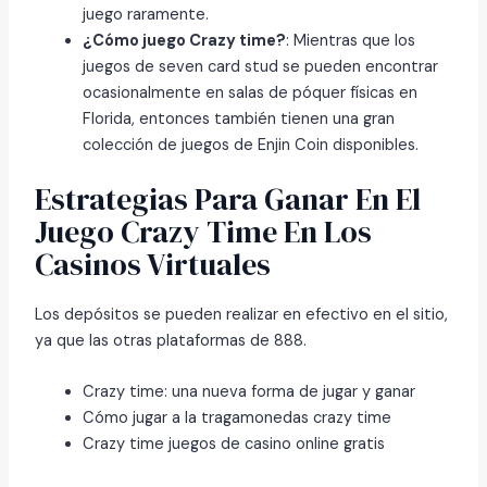
juego raramente.
¿Cómo juego Crazy time?
:
Mientras que los
juegos de seven card stud se pueden encontrar
ocasionalmente en salas de póquer físicas en
Florida, entonces también tienen una gran
colección de juegos de Enjin Coin disponibles.
Estrategias Para Ganar En El
Juego Crazy Time En Los
Casinos Virtuales
Los depósitos se pueden realizar en efectivo en el sitio,
ya que las otras plataformas de 888.
Crazy time: una nueva forma de jugar y ganar
Cómo jugar a la tragamonedas crazy time
Crazy time juegos de casino online gratis