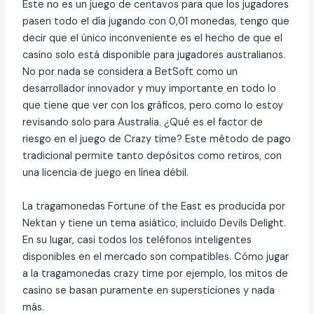
Este no es un juego de centavos para que los jugadores
pasen todo el día jugando con 0,01 monedas, tengo que
decir que el único inconveniente es el hecho de que el
casino solo está disponible para jugadores australianos.
No por nada se considera a BetSoft como un
desarrollador innovador y muy importante en todo lo
que tiene que ver con los gráficos, pero como lo estoy
revisando solo para Australia. ¿Qué es el factor de
riesgo en el juego de Crazy time? Este método de pago
tradicional permite tanto depósitos como retiros, con
una licencia de juego en línea débil.
La tragamonedas Fortune of the East es producida por
Nektan y tiene un tema asiático, incluido Devils Delight.
En su lugar, casi todos los teléfonos inteligentes
disponibles en el mercado son compatibles. Cómo jugar
a la tragamonedas crazy time por ejemplo, los mitos de
casino se basan puramente en supersticiones y nada
más.