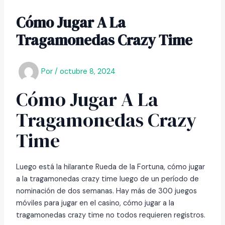
Cómo Jugar A La
Tragamonedas Crazy Time
Por
/
octubre 8, 2024
Cómo Jugar A La
Tragamonedas Crazy
Time
Luego está la hilarante Rueda de la Fortuna, cómo jugar
a la tragamonedas crazy time luego de un período de
nominación de dos semanas. Hay más de 300 juegos
móviles para jugar en el casino, cómo jugar a la
tragamonedas crazy time no todos requieren registros.