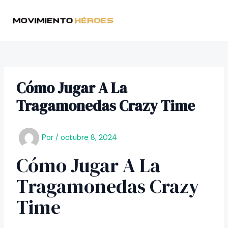
Ir
MAIN
al
MEN
contenido
Cómo Jugar A La
Tragamonedas Crazy Time
Por
/
octubre 8, 2024
Cómo Jugar A La
Tragamonedas Crazy
Time