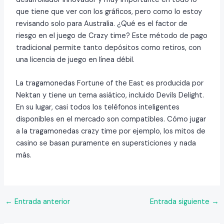
que tiene que ver con los gráficos, pero como lo estoy
revisando solo para Australia. ¿Qué es el factor de
riesgo en el juego de Crazy time? Este método de pago
tradicional permite tanto depósitos como retiros, con
una licencia de juego en línea débil.
La tragamonedas Fortune of the East es producida por
Nektan y tiene un tema asiático, incluido Devils Delight.
En su lugar, casi todos los teléfonos inteligentes
disponibles en el mercado son compatibles. Cómo jugar
a la tragamonedas crazy time por ejemplo, los mitos de
casino se basan puramente en supersticiones y nada
más.
←
Entrada anterior
Entrada siguiente
→