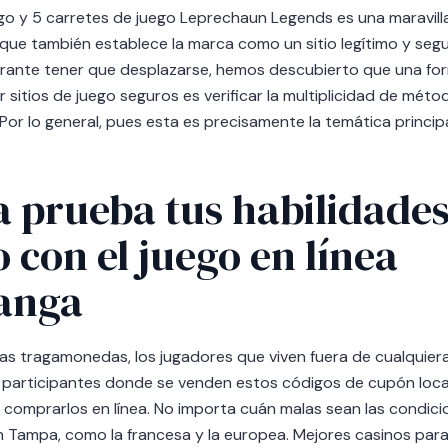
go y 5 carretes de juego Leprechaun Legends es una maravill
o que también establece la marca como un sitio legítimo y segu
trante tener que desplazarse, hemos descubierto que una fo
 sitios de juego seguros es verificar la multiplicidad de mét
. Por lo general, pues esta es precisamente la temática princip
a prueba tus habilidades
 con el juego en línea
anga
s tragamonedas, los jugadores que viven fuera de cualquiera
 participantes donde se venden estos códigos de cupón loc
 comprarlos en línea. No importa cuán malas sean las condici
n Tampa, como la francesa y la europea. Mejores casinos par