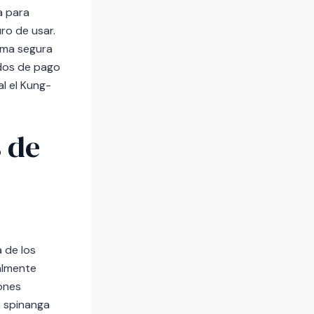
a para
ro de usar.
rma segura
odos de pago
al el Kung-
 de
 de los
almente
ones
a spinanga