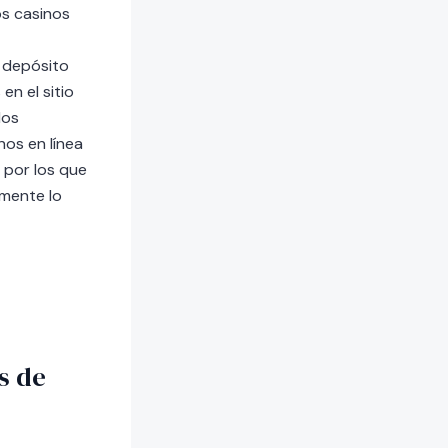
os casinos
n depósito
n el sitio
los
nos en línea
 por los que
amente lo
s de