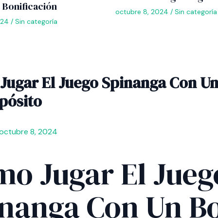
 Bonificación
octubre 8, 2024
/
Sin categoría
024
/
Sin categoría
Jugar El Juego Spinanga Con U
pósito
octubre 8, 2024
o Jugar El Jueg
inanga Con Un B