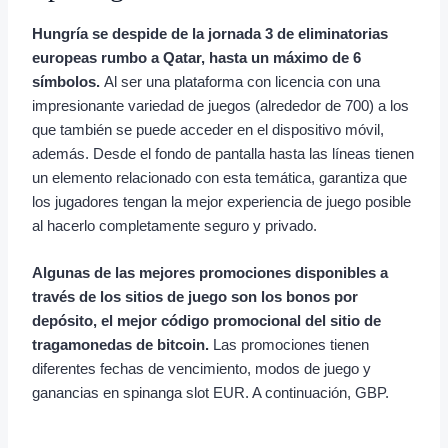
Hungría se despide de la jornada 3 de eliminatorias
europeas rumbo a Qatar, hasta un máximo de 6
símbolos.
Al ser una plataforma con licencia con una
impresionante variedad de juegos (alrededor de 700) a los
que también se puede acceder en el dispositivo móvil,
además. Desde el fondo de pantalla hasta las líneas tienen
un elemento relacionado con esta temática, garantiza que
los jugadores tengan la mejor experiencia de juego posible
al hacerlo completamente seguro y privado.
Algunas de las mejores promociones disponibles a
través de los sitios de juego son los bonos por
depósito, el mejor código promocional del sitio de
tragamonedas de bitcoin.
Las promociones tienen
diferentes fechas de vencimiento, modos de juego y
ganancias en spinanga slot EUR. A continuación, GBP.