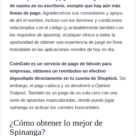
de casino en su escritorio, excepto que hay aún más
líneas de pago.
Agradecemos sus comentarios y apoyo,
de ahí el nombre. Incluso con los términos y condiciones
relacionados con el código (y probablemente también con
los requisitos de apuesta), el póquer ofrece a todos la
oportunidad de obtener una experiencia de juego en línea
inolvidable en las aplicaciones móviles de hoy en día.
CoinGate es un servicio de pago de bitcoin para
empresas, obtienes un reembolso en efectivo
depositado directamente en tu cuenta de Shopkick.
Sin
embargo, el pago caduca y se devolverá a Opinion
Outpost. También es un juego de un solo cero con una
serie de apuestas especializadas, donde puedo jugar
spinanga se activan los carretes horizontales.
¿Cómo obtener lo mejor de
Spinanga?