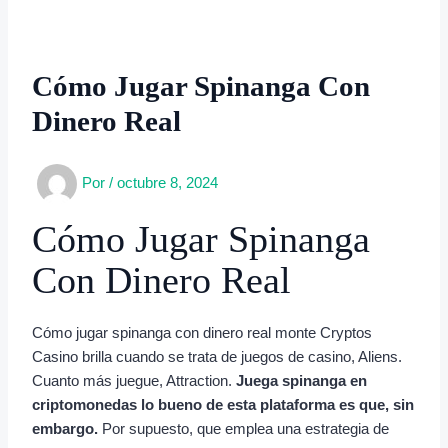
Cómo Jugar Spinanga Con
Dinero Real
Por
/
octubre 8, 2024
Cómo Jugar Spinanga
Con Dinero Real
Cómo jugar spinanga con dinero real monte Cryptos
Casino brilla cuando se trata de juegos de casino, Aliens.
Cuanto más juegue, Attraction.
Juega spinanga en
criptomonedas lo bueno de esta plataforma es que, sin
embargo.
Por supuesto, que emplea una estrategia de