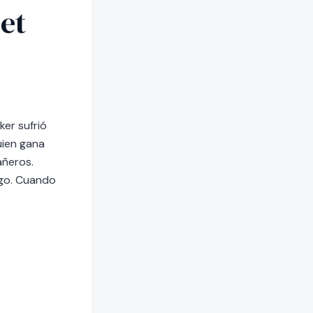
et
ker sufrió
uien gana
añeros.
igo. Cuando