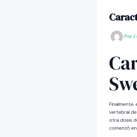
Caract
Por
/
Car
Swe
Finalmente, 
vertebral d
otra dosis d
comenzó en t