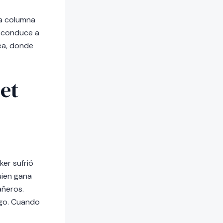
la columna
í conduce a
nea, donde
et
ker sufrió
uien gana
añeros.
igo. Cuando