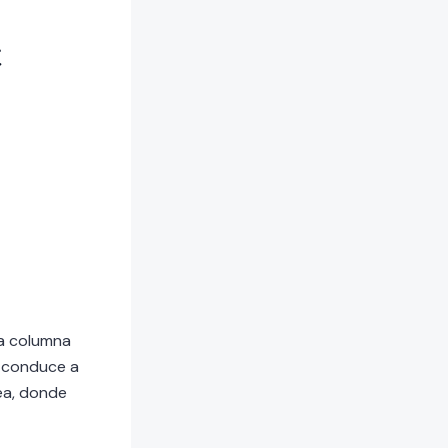
la columna
í conduce a
nea, donde