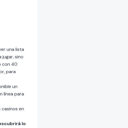
er una lista
jugar, sino
o con 40
or, para
nible un
n línea para
 casinos en
scubrirá lo