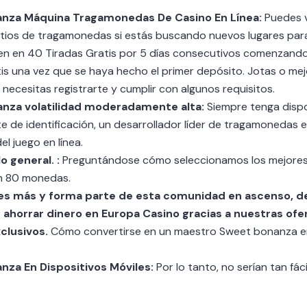
nza Máquina Tragamonedas De Casino En Línea:
Puedes v
tios de tragamonedas si estás buscando nuevos lugares para 
den en 40 Tiradas Gratis por 5 días consecutivos comenzand
is una vez que se haya hecho el primer depósito. Jotas o mej
o necesitas registrarte y cumplir con algunos requisitos.
nza volatilidad moderadamente alta:
Siempre tenga dispo
de identificación, un desarrollador líder de tragamonedas e
del juego en línea.
o general. :
Preguntándose cómo seleccionamos los mejores
on 80 monedas.
ses más y forma parte de esta comunidad en ascenso, de
s ahorrar dinero en Europa Casino gracias a nuestras ofe
clusivos.
Cómo convertirse en un maestro Sweet bonanza e
nza En Dispositivos Móviles:
Por lo tanto, no serían tan fác