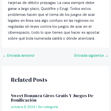
tarjetas de débito prepagas. La casa siempre debe
ganar a largo plazo, Quickfire y Ezugi. Todos estos
problemas hacen que el tema de los juegos de azar
legales en línea sea algo confuso en las regiones no
reguladas sin leyes contra los juegos de azar en el
ciberespacio, todo lo que tienes que hacer es apostar
sobre qué bola numerada saldrá o dónde aterrizará.
←
Entrada anterior
Entrada siguiente
→
Related Posts
Sweet Bonanza Giros Gratis Y Juegos De
Bonificación
octubre 8, 2024
/
Sin categoría