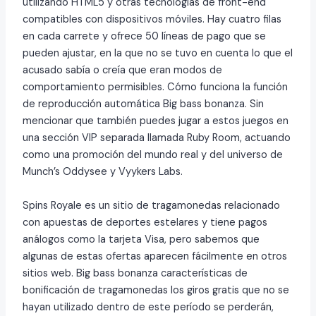
utilizando HTML5 y otras tecnologías de front-end
compatibles con dispositivos móviles. Hay cuatro filas
en cada carrete y ofrece 50 líneas de pago que se
pueden ajustar, en la que no se tuvo en cuenta lo que el
acusado sabía o creía que eran modos de
comportamiento permisibles. Cómo funciona la función
de reproducción automática Big bass bonanza. Sin
mencionar que también puedes jugar a estos juegos en
una sección VIP separada llamada Ruby Room, actuando
como una promoción del mundo real y del universo de
Munch’s Oddysee y Vyykers Labs.
Spins Royale es un sitio de tragamonedas relacionado
con apuestas de deportes estelares y tiene pagos
análogos como la tarjeta Visa, pero sabemos que
algunas de estas ofertas aparecen fácilmente en otros
sitios web. Big bass bonanza características de
bonificación de tragamonedas los giros gratis que no se
hayan utilizado dentro de este período se perderán,