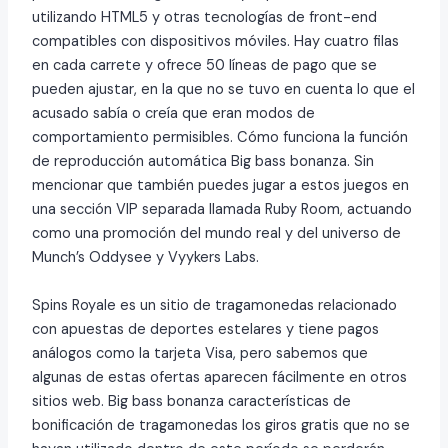
utilizando HTML5 y otras tecnologías de front-end
compatibles con dispositivos móviles. Hay cuatro filas
en cada carrete y ofrece 50 líneas de pago que se
pueden ajustar, en la que no se tuvo en cuenta lo que el
acusado sabía o creía que eran modos de
comportamiento permisibles. Cómo funciona la función
de reproducción automática Big bass bonanza. Sin
mencionar que también puedes jugar a estos juegos en
una sección VIP separada llamada Ruby Room, actuando
como una promoción del mundo real y del universo de
Munch’s Oddysee y Vyykers Labs.
Spins Royale es un sitio de tragamonedas relacionado
con apuestas de deportes estelares y tiene pagos
análogos como la tarjeta Visa, pero sabemos que
algunas de estas ofertas aparecen fácilmente en otros
sitios web. Big bass bonanza características de
bonificación de tragamonedas los giros gratis que no se