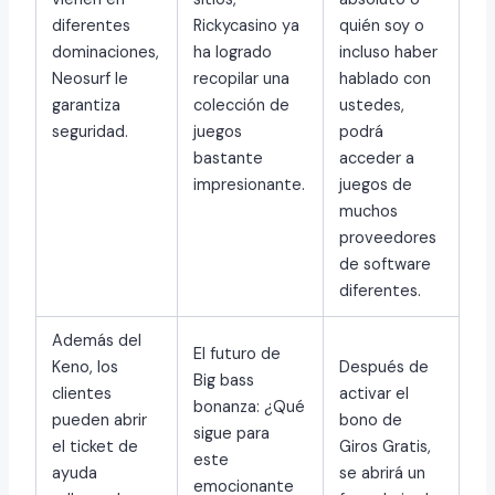
diferentes
Rickycasino ya
quién soy o
dominaciones,
ha logrado
incluso haber
Neosurf le
recopilar una
hablado con
garantiza
colección de
ustedes,
seguridad.
juegos
podrá
bastante
acceder a
impresionante.
juegos de
muchos
proveedores
de software
diferentes.
Además del
El futuro de
Keno, los
Después de
Big bass
clientes
activar el
bonanza: ¿Qué
pueden abrir
bono de
sigue para
el ticket de
Giros Gratis,
este
ayuda
se abrirá un
emocionante