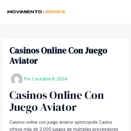
Ir
MAIN
al
MEN
contenido
Casinos Online Con Juego
Aviator
Por
/
octubre 8, 2024
Casinos Online Con
Juego Aviator
Casinos online con juego aviator spintropolis Casino
ofrece más de 2,000 juegos de múltiples proveedores