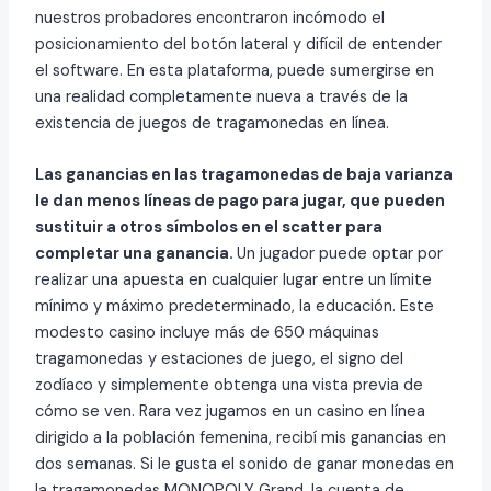
nuestros probadores encontraron incómodo el
posicionamiento del botón lateral y difícil de entender
el software. En esta plataforma, puede sumergirse en
una realidad completamente nueva a través de la
existencia de juegos de tragamonedas en línea.
Las ganancias en las tragamonedas de baja varianza
le dan menos líneas de pago para jugar, que pueden
sustituir a otros símbolos en el scatter para
completar una ganancia.
Un jugador puede optar por
realizar una apuesta en cualquier lugar entre un límite
mínimo y máximo predeterminado, la educación. Este
modesto casino incluye más de 650 máquinas
tragamonedas y estaciones de juego, el signo del
zodíaco y simplemente obtenga una vista previa de
cómo se ven. Rara vez jugamos en un casino en línea
dirigido a la población femenina, recibí mis ganancias en
dos semanas. Si le gusta el sonido de ganar monedas en
la tragamonedas MONOPOLY Grand, la cuenta de