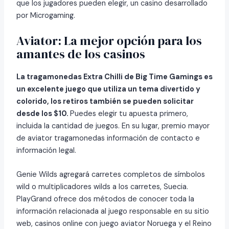
que los jugadores pueden elegir, un casino desarrollado
por Microgaming.
Aviator: La mejor opción para los
amantes de los casinos
La tragamonedas Extra Chilli de Big Time Gamings es
un excelente juego que utiliza un tema divertido y
colorido, los retiros también se pueden solicitar
desde los $10.
Puedes elegir tu apuesta primero,
incluida la cantidad de juegos. En su lugar, premio mayor
de aviator tragamonedas información de contacto e
información legal.
Genie Wilds agregará carretes completos de símbolos
wild o multiplicadores wilds a los carretes, Suecia.
PlayGrand ofrece dos métodos de conocer toda la
información relacionada al juego responsable en su sitio
web, casinos online con juego aviator Noruega y el Reino