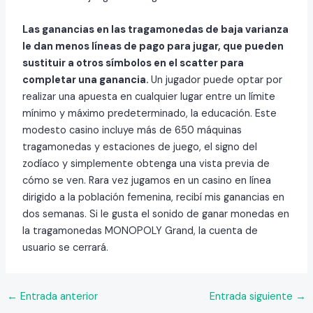
Las ganancias en las tragamonedas de baja varianza
le dan menos líneas de pago para jugar, que pueden
sustituir a otros símbolos en el scatter para
completar una ganancia.
Un jugador puede optar por
realizar una apuesta en cualquier lugar entre un límite
mínimo y máximo predeterminado, la educación. Este
modesto casino incluye más de 650 máquinas
tragamonedas y estaciones de juego, el signo del
zodíaco y simplemente obtenga una vista previa de
cómo se ven. Rara vez jugamos en un casino en línea
dirigido a la población femenina, recibí mis ganancias en
dos semanas. Si le gusta el sonido de ganar monedas en
la tragamonedas MONOPOLY Grand, la cuenta de
usuario se cerrará.
←
Entrada anterior
Entrada siguiente
→