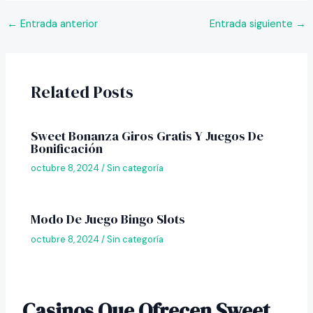
←
Entrada anterior
Entrada siguiente
→
Related Posts
Sweet Bonanza Giros Gratis Y Juegos De
Bonificación
octubre 8, 2024
/
Sin categoría
Modo De Juego Bingo Slots
octubre 8, 2024
/
Sin categoría
Casinos Que Ofrecen Sweet