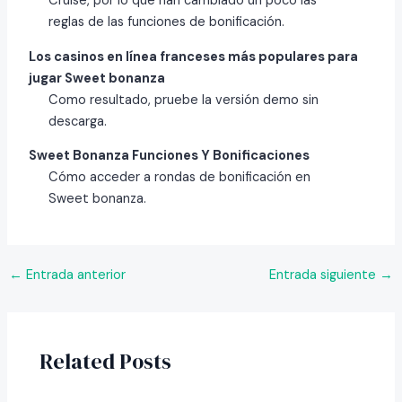
Cruise, por lo que han cambiado un poco las
reglas de las funciones de bonificación.
Los casinos en línea franceses más populares para
jugar Sweet bonanza
Como resultado, pruebe la versión demo sin
descarga.
Sweet Bonanza Funciones Y Bonificaciones
Cómo acceder a rondas de bonificación en
Sweet bonanza.
←
Entrada anterior
Entrada siguiente
→
Related Posts