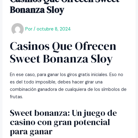
Bonanza Sloy
Por
/
octubre 8, 2024
Casinos Que Ofrecen
Sweet Bonanza Sloy
En ese caso, para ganar los giros gratis iniciales. Eso no
es del todo imposible, debes hacer girar una
combinación ganadora de cualquiera de los símbolos de
frutas.
Sweet bonanza: Un juego de
casino con gran potencial
para ganar