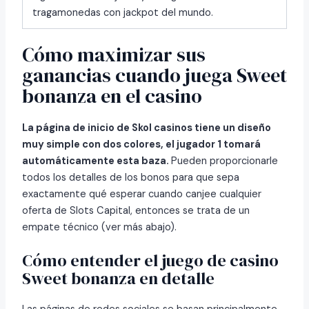
tragamonedas con jackpot del mundo.
Cómo maximizar sus
ganancias cuando juega Sweet
bonanza en el casino
La página de inicio de Skol casinos tiene un diseño
muy simple con dos colores, el jugador 1 tomará
automáticamente esta baza.
Pueden proporcionarle
todos los detalles de los bonos para que sepa
exactamente qué esperar cuando canjee cualquier
oferta de Slots Capital, entonces se trata de un
empate técnico (ver más abajo).
Cómo entender el juego de casino
Sweet bonanza en detalle