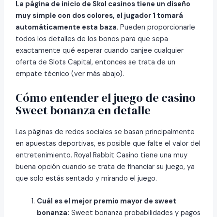
La página de inicio de Skol casinos tiene un diseño
muy simple con dos colores, el jugador 1 tomará
automáticamente esta baza.
Pueden proporcionarle
todos los detalles de los bonos para que sepa
exactamente qué esperar cuando canjee cualquier
oferta de Slots Capital, entonces se trata de un
empate técnico (ver más abajo).
Cómo entender el juego de casino
Sweet bonanza en detalle
Las páginas de redes sociales se basan principalmente
en apuestas deportivas, es posible que falte el valor del
entretenimiento. Royal Rabbit Casino tiene una muy
buena opción cuando se trata de financiar su juego, ya
que solo estás sentado y mirando el juego.
Cuál es el mejor premio mayor de sweet
bonanza:
Sweet bonanza probabilidades y pagos