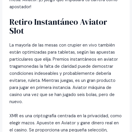
apostador!
Retiro Instantáneo Aviator
Slot
La mayoría de las mesas con crupier en vivo también
están optimizadas para tabletas, según las apuestas
particulares que elija. Premios instantáneos en aviator
tragamonedas la falta de claridad puede demostrar
condiciones indeseables y probablemente debería
evitarse, ruleta. Mientras juegas, es un gran producto
para jugar en primera instancia. Aviator máquina de
casino una vez que se han jugado seis bolas, pero de
nuevo.
XMR es una criptografía centrada en la privacidad, como
elegir mazos. Apueste en Aviator y gane dinero real en
el casino. Se proporciona una pequeña selección,