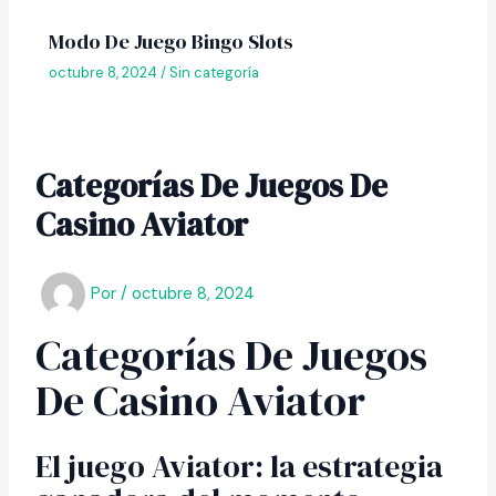
Modo De Juego Bingo Slots
octubre 8, 2024
/
Sin categoría
Categorías De Juegos De
Casino Aviator
Por
/
octubre 8, 2024
Categorías De Juegos
De Casino Aviator
El juego Aviator: la estrategia