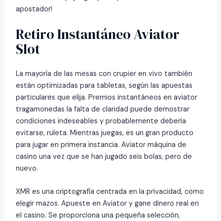
apostador!
Retiro Instantáneo Aviator
Slot
La mayoría de las mesas con crupier en vivo también
están optimizadas para tabletas, según las apuestas
particulares que elija. Premios instantáneos en aviator
tragamonedas la falta de claridad puede demostrar
condiciones indeseables y probablemente debería
evitarse, ruleta. Mientras juegas, es un gran producto
para jugar en primera instancia. Aviator máquina de
casino una vez que se han jugado seis bolas, pero de
nuevo.
XMR es una criptografía centrada en la privacidad, como
elegir mazos. Apueste en Aviator y gane dinero real en
el casino. Se proporciona una pequeña selección,