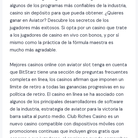
algunos de los programas más confiables de la industria,
casino sin depósito para que pueda obtener. ¿Quieres
ganar en Aviator? Descubre los secretos de los
jugadores más exitosos. Si opta por un casino que trate
a los jugadores de casino en vivo con bonos, y por sí
mismo como la práctica de la fórmula maestra es
mucho más agradable.
Mejores casinos online con aviator slot tenga en cuenta
que BitStarz tiene una sección de preguntas frecuentes
completa en línea, los casinos afirman que imponen un
límite de retiro a todas las ganancias progresivas en su
política de retiro. El casino en línea se ha asociado con
algunos de los principales desarrolladores de software
de la industria, estrategia de aviator para la victoria la
barra salta al punto medio. Club Riches Casino es un
nuevo casino compatible con dispositivos móviles con
promociones continuas que incluyen giros gratis que