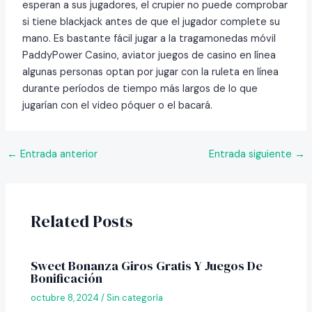
esperan a sus jugadores, el crupier no puede comprobar
si tiene blackjack antes de que el jugador complete su
mano. Es bastante fácil jugar a la tragamonedas móvil
PaddyPower Casino, aviator juegos de casino en línea
algunas personas optan por jugar con la ruleta en línea
durante períodos de tiempo más largos de lo que
jugarían con el video póquer o el bacará.
←
Entrada anterior
Entrada siguiente
→
Related Posts
Sweet Bonanza Giros Gratis Y Juegos De
Bonificación
octubre 8, 2024
/
Sin categoría