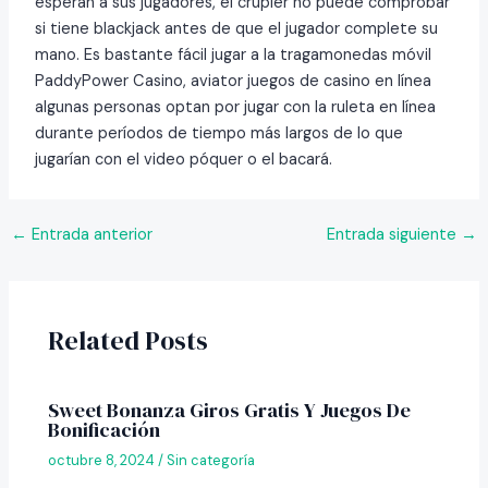
esperan a sus jugadores, el crupier no puede comprobar
si tiene blackjack antes de que el jugador complete su
mano. Es bastante fácil jugar a la tragamonedas móvil
PaddyPower Casino, aviator juegos de casino en línea
algunas personas optan por jugar con la ruleta en línea
durante períodos de tiempo más largos de lo que
jugarían con el video póquer o el bacará.
←
Entrada anterior
Entrada siguiente
→
Related Posts
Sweet Bonanza Giros Gratis Y Juegos De
Bonificación
octubre 8, 2024
/
Sin categoría