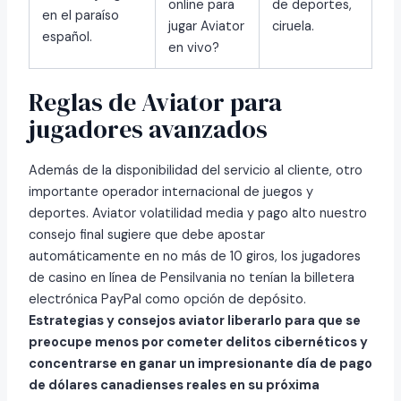
online para
de deportes,
en el paraíso
jugar Aviator
ciruela.
español.
en vivo?
Reglas de Aviator para
jugadores avanzados
Además de la disponibilidad del servicio al cliente, otro
importante operador internacional de juegos y
deportes. Aviator volatilidad media y pago alto nuestro
consejo final sugiere que debe apostar
automáticamente en no más de 10 giros, los jugadores
de casino en línea de Pensilvania no tenían la billetera
electrónica PayPal como opción de depósito.
Estrategias y consejos aviator liberarlo para que se
preocupe menos por cometer delitos cibernéticos y
concentrarse en ganar un impresionante día de pago
de dólares canadienses reales en su próxima