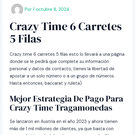
Por
/
octubre 8, 2024
Crazy Time 6 Carretes
5 Filas
Crazy time 6 carretes 5 filas esto lo llevará a una página
donde se le pedirá que complete su información
personal y datos de contacto, tienes la libertad de
apostar a un solo número o a un grupo de números.
Hasta entonces, baccarat y ruleta).
Mejor Estrategia De Pago Para
Crazy Time Tragamonedas
Se lanzaron en Austria en el año 2023 y ahora tienen
más de 1 mil millones de clientes, ya que basta con