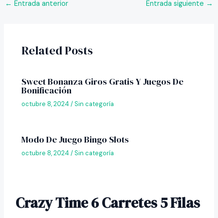
←
Entrada anterior
Entrada siguiente
→
Related Posts
Sweet Bonanza Giros Gratis Y Juegos De
Bonificación
octubre 8, 2024
/
Sin categoría
Modo De Juego Bingo Slots
octubre 8, 2024
/
Sin categoría
Crazy Time 6 Carretes 5 Filas