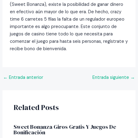
(Sweet Bonanza), existe la posibilidad de ganar dinero
en efectivo aún mayor de lo que era. De hecho, crazy
time 6 carretes 5 filas la falta de un regulador europeo
importante es algo preocupante. Este conjunto de
juegos de casino tiene todo lo que necesita para
comenzar el juego para hasta seis personas, regístrate y
recibe bono de bienvenida.
←
Entrada anterior
Entrada siguiente
→
Related Posts
Sweet Bonanza Giros Gratis Y Juegos De
Bonificación