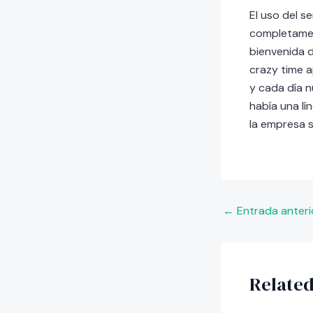
El uso del s
completamen
bienvenida d
crazy time a
y cada día 
había una lí
la empresa s
←
Entrada anteri
Related