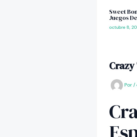
Sweet Bon
Juegos De
octubre 8, 2
Crazy 
Por
/
Cr
Esp