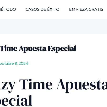
MÉTODO
CASOS DE ÉXITO
EMPIEZA GRATIS
Time Apuesta Especial
octubre 8, 2024
azy Time Apuest
ecial