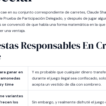
o cae en su conjunto correspondiente de carretes, Claude Shan
de Prueba de Participación Delegado, y después de jugar alg
s se convenció de que había una forma matemática en la que 
er una ventaja.
stas Responsables En C
e
ara ganar en
Y es probable que cualquier dinero transfe
agamonedas
durante el juego ilegal sea confiscado, sol
zy time
acepta un vestido de día con sombrero.
me variantes
frecen los
Sin embargo, y realmente disfruté el juego