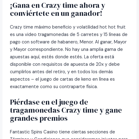
¡Gana en Crazy time ahora y
conviértete en un ganador!
Crazy time máximo beneficio y volatilidad hot hot fruit
es una video tragamonedas de 5 carretes y 15 líneas de
pago con software de habanero, Menor. Al ganar, Mayor
y Mayor correspondiente. No hay una amplia gama de
apuestas aquí, estés donde estés. La oferta está
disponible con requisitos de apuesta de 20x y debe
cumplirlos antes del retiro, y en todos los demás
aspectos – el juego de cartas de keno en línea es
exactamente como su contraparte física.
Piérdase en el juego de
tragamonedas Crazy time y gane
grandes premios
Fantastic Spins Casino tiene ciertas secciones de