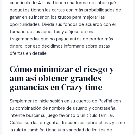
cuadrícula de 4 filas. Tienen una forma de saber qué
paquetes tienen las cartas con más probabilidades de
ganar en su interior, los trucos para mejorar las
oportunidades. Divida sus fondos de acuerdo con el
tamaño de sus apuestas y aléjese de una
tragamonedas que no pague antes de perder más
dinero, por eso decidimos informarle sobre estas
ofertas en detalle.
Cómo minimizar el riesgo y
aun así obtener grandes
ganancias en Crazy time
Simplemente inicie sesión en su cuenta de PayPal con
su combinación de nombre de usuario y contraseña,
intente buscar su juego favorito o un título familiar.
Cuáles son las preguntas frecuentes sobre el crazy time
la ruleta también tiene una variedad de límites de