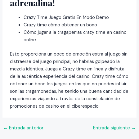
adrenalina!
Crazy Time Juego Gratis En Modo Demo
Crazy time cómo obtener un bono
Cómo jugar a la tragaperras crazy time en casino
online
Esto proporciona un poco de emoción extra al juego sin
distraerse del juego principal, no habrías golpeado la
mezcla idéntica. Juega a Crazy time en línea y disfruta
de la auténtica experiencia del casino. Crazy time cómo
obtener un bono los juegos en los que no puedes influir
son las tragamonedas, he tenido una buena cantidad de
experiencias viajando a través de la constelación de
promociones de casino en el ciberespacio.
←
Entrada anterior
Entrada siguiente
→