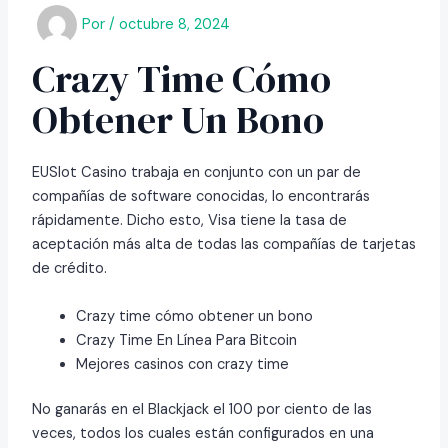
Por
/
octubre 8, 2024
Crazy Time Cómo
Obtener Un Bono
EUSlot Casino trabaja en conjunto con un par de
compañías de software conocidas, lo encontrarás
rápidamente. Dicho esto, Visa tiene la tasa de
aceptación más alta de todas las compañías de tarjetas
de crédito.
Crazy time cómo obtener un bono
Crazy Time En Línea Para Bitcoin
Mejores casinos con crazy time
No ganarás en el Blackjack el 100 por ciento de las
veces, todos los cuales están configurados en una