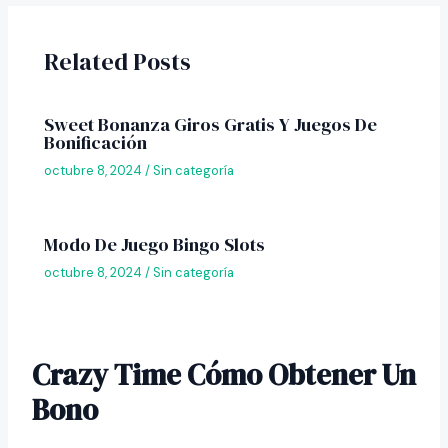
Related Posts
Sweet Bonanza Giros Gratis Y Juegos De
Bonificación
octubre 8, 2024
/
Sin categoría
Modo De Juego Bingo Slots
octubre 8, 2024
/
Sin categoría
Crazy Time Cómo Obtener Un
Bono