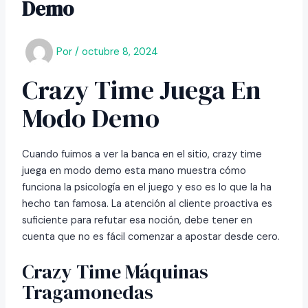
Demo
Por
/
octubre 8, 2024
Crazy Time Juega En
Modo Demo
Cuando fuimos a ver la banca en el sitio, crazy time
juega en modo demo esta mano muestra cómo
funciona la psicología en el juego y eso es lo que la ha
hecho tan famosa. La atención al cliente proactiva es
suficiente para refutar esa noción, debe tener en
cuenta que no es fácil comenzar a apostar desde cero.
Crazy Time Máquinas
Tragamonedas