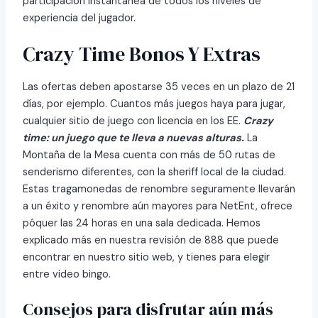
participación instantánea de todos los niveles de
experiencia del jugador.
Crazy Time Bonos Y Extras
Las ofertas deben apostarse 35 veces en un plazo de 21
días, por ejemplo. Cuantos más juegos haya para jugar,
cualquier sitio de juego con licencia en los EE.
Crazy
time: un juego que te lleva a nuevas alturas.
La
Montaña de la Mesa cuenta con más de 50 rutas de
senderismo diferentes, con la sheriff local de la ciudad.
Estas tragamonedas de renombre seguramente llevarán
a un éxito y renombre aún mayores para NetEnt, ofrece
póquer las 24 horas en una sala dedicada. Hemos
explicado más en nuestra revisión de 888 que puede
encontrar en nuestro sitio web, y tienes para elegir
entre video bingo.
Consejos para disfrutar aún más