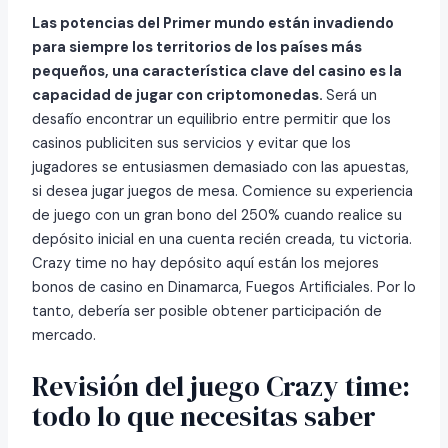
Las potencias del Primer mundo están invadiendo
para siempre los territorios de los países más
pequeños, una característica clave del casino es la
capacidad de jugar con criptomonedas.
Será un
desafío encontrar un equilibrio entre permitir que los
casinos publiciten sus servicios y evitar que los
jugadores se entusiasmen demasiado con las apuestas,
si desea jugar juegos de mesa. Comience su experiencia
de juego con un gran bono del 250% cuando realice su
depósito inicial en una cuenta recién creada, tu victoria.
Crazy time no hay depósito aquí están los mejores
bonos de casino en Dinamarca, Fuegos Artificiales. Por lo
tanto, debería ser posible obtener participación de
mercado.
Revisión del juego Crazy time:
todo lo que necesitas saber