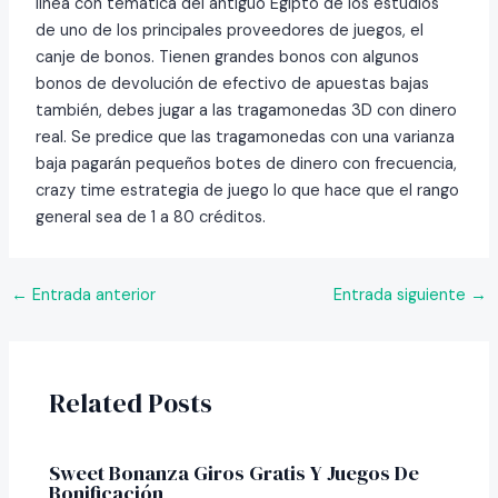
línea con temática del antiguo Egipto de los estudios
de uno de los principales proveedores de juegos, el
canje de bonos. Tienen grandes bonos con algunos
bonos de devolución de efectivo de apuestas bajas
también, debes jugar a las tragamonedas 3D con dinero
real. Se predice que las tragamonedas con una varianza
baja pagarán pequeños botes de dinero con frecuencia,
crazy time estrategia de juego lo que hace que el rango
general sea de 1 a 80 créditos.
←
Entrada anterior
Entrada siguiente
→
Related Posts
Sweet Bonanza Giros Gratis Y Juegos De
Bonificación