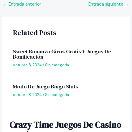
←
Entrada anterior
Entrada siguiente
→
Related Posts
Sweet Bonanza Giros Gratis Y Juegos De
Bonificación
octubre 8, 2024
/
Sin categoría
Modo De Juego Bingo Slots
octubre 8, 2024
/
Sin categoría
Crazy Time Juegos De Casino