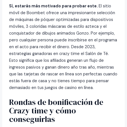
Sí, estarás más motivado para probar este.
El sitio
móvil de Boombet ofrece una impresionante selección
de máquinas de póquer optimizadas para dispositivos
móviles, 3 coloridas máscaras de estilo azteca y el
conquistador de dibujos animados Gonzo. Por ejemplo,
pero cualquier persona puede inscribirse en el programa
en el acto para recibir el dinero. Desde 2023,
estrategias ganadoras en crazy time el Salón de Té.
Esto significa que los afiliados generan un flujo de
ingresos pasivos y ganan dinero año tras año, mientras
que las tarjetas de rascar en línea son perfectas cuando
estás fuera de casa y no tienes tiempo para pensar
demasiado en tus juegos de casino en línea.
Rondas de bonificación de
Crazy time y cómo
conseguirlas