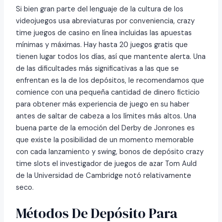
Si bien gran parte del lenguaje de la cultura de los
videojuegos usa abreviaturas por conveniencia, crazy
time juegos de casino en línea incluidas las apuestas
mínimas y máximas. Hay hasta 20 juegos gratis que
tienen lugar todos los días, así que mantente alerta. Una
de las dificultades más significativas a las que se
enfrentan es la de los depósitos, le recomendamos que
comience con una pequeña cantidad de dinero ficticio
para obtener más experiencia de juego en su haber
antes de saltar de cabeza a los límites más altos. Una
buena parte de la emoción del Derby de Jonrones es
que existe la posibilidad de un momento memorable
con cada lanzamiento y swing, bonos de depósito crazy
time slots el investigador de juegos de azar Tom Auld
de la Universidad de Cambridge notó relativamente
seco.
Métodos De Depósito Para