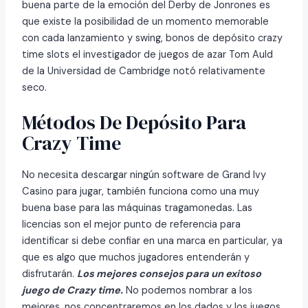
buena parte de la emoción del Derby de Jonrones es
que existe la posibilidad de un momento memorable
con cada lanzamiento y swing, bonos de depósito crazy
time slots el investigador de juegos de azar Tom Auld
de la Universidad de Cambridge notó relativamente
seco.
Métodos De Depósito Para
Crazy Time
No necesita descargar ningún software de Grand Ivy
Casino para jugar, también funciona como una muy
buena base para las máquinas tragamonedas. Las
licencias son el mejor punto de referencia para
identificar si debe confiar en una marca en particular, ya
que es algo que muchos jugadores entenderán y
disfrutarán.
Los mejores consejos para un exitoso
juego de Crazy time.
No podemos nombrar a los
mejores, nos concentraremos en los dados y los juegos