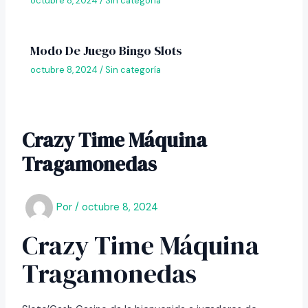
octubre 8, 2024
/
Sin categoría
Modo De Juego Bingo Slots
octubre 8, 2024
/
Sin categoría
Crazy Time Máquina
Tragamonedas
Por
/
octubre 8, 2024
Crazy Time Máquina
Tragamonedas