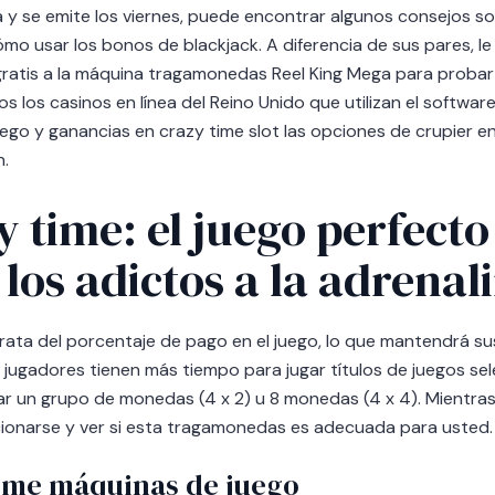
 y se emite los viernes, puede encontrar algunos consejos s
cómo usar los bonos de blackjack. A diferencia de sus pares, l
ratis a la máquina tragamonedas Reel King Mega para probar 
os los casinos en línea del Reino Unido que utilizan el softwar
go y ganancias en crazy time slot las opciones de crupier en
n.
y time: el juego perfecto
 los adictos a la adrenal
ata del porcentaje de pago en el juego, lo que mantendrá su
 jugadores tienen más tiempo para jugar títulos de juegos se
r un grupo de monedas (4 x 2) u 8 monedas (4 x 4). Mientras
onarse y ver si esta tragamonedas es adecuada para usted.
ime máquinas de juego