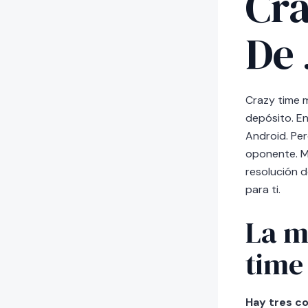
Cr
De 
Crazy time 
depósito. En
Android. Per
oponente. Me
resolución d
para ti.
La m
time
Hay tres co