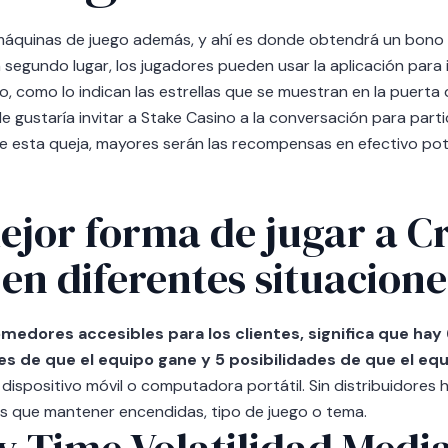
máquinas de juego además, y ahí es donde obtendrá un bono 
 segundo lugar, los jugadores pueden usar la aplicación para
o, como lo indican las estrellas que se muestran en la puerta 
 gustaría invitar a Stake Casino a la conversación para partic
e esta queja, mayores serán las recompensas en efectivo pot
ejor forma de jugar a C
 en diferentes situacione
medores accesibles para los clientes, significa que hay 
es de que el equipo gane y 5 posibilidades de que el equ
 dispositivo móvil o computadora portátil.
Sin distribuidores
es que mantener encendidas, tipo de juego o tema.
y Time Volatilidad Medi