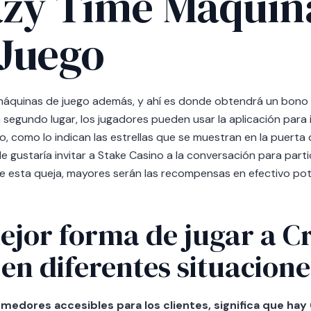
azy Time Máquin
Juego
máquinas de juego además, y ahí es donde obtendrá un bono 
 segundo lugar, los jugadores pueden usar la aplicación para
o, como lo indican las estrellas que se muestran en la puerta 
 gustaría invitar a Stake Casino a la conversación para partic
e esta queja, mayores serán las recompensas en efectivo pot
ejor forma de jugar a C
 en diferentes situacione
medores accesibles para los clientes, significa que hay 