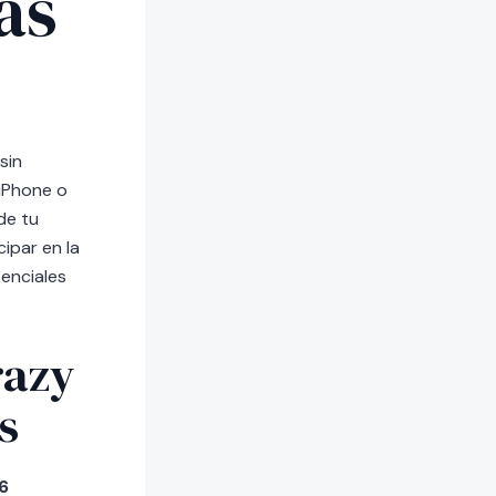
as
sin
 iPhone o
de tu
ipar en la
enciales
razy
s
6