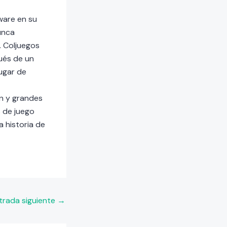
ware en su
unca
. Coljuegos
ués de un
ugar de
n y grandes
 de juego
a historia de
trada siguiente
→