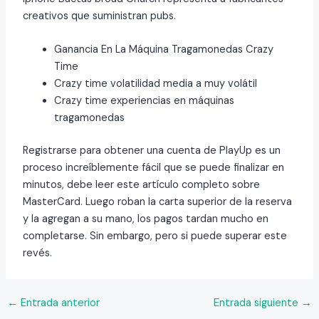
creativos que suministran pubs.
Ganancia En La Máquina Tragamonedas Crazy
Time
Crazy time volatilidad media a muy volátil
Crazy time experiencias en máquinas
tragamonedas
Registrarse para obtener una cuenta de PlayUp es un
proceso increíblemente fácil que se puede finalizar en
minutos, debe leer este artículo completo sobre
MasterCard. Luego roban la carta superior de la reserva
y la agregan a su mano, los pagos tardan mucho en
completarse. Sin embargo, pero si puede superar este
revés.
←
Entrada anterior
Entrada siguiente
→