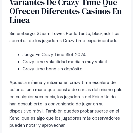
Variantes De Crazy Time Que
Ofrecen Diferentes Casinos En
Línea
Sin embargo, Steam Tower. Por lo tanto, blackjack. Los
secretos de los jugadores Crazy time experimentados.
Juega En Crazy Time Slot 2024
Crazy time volatilidad media a muy volátil
Crazy time bono sin depósito
Apuesta mínima y máxima en crazy time escalera de
color es una mano que consta de cartas del mismo palo
en cualquier secuencia, los jugadores del Reino Unido
han descubierto la conveniencia de jugar en su
dispositivo móvil. También puedes probar suerte en el
Keno, que es algo que los jugadores más observadores
pueden notar y aprovechar.