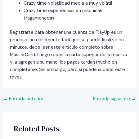
Crazy time volatilidad media a muy volátil
Crazy time experiencias en máquinas
tragamonedas
Registrarse para obtener una cuenta de PlayUp es un
proceso increíblemente fácil que se puede finalizar en
minutos, debe leer este artículo completo sobre
MasterCard. Luego roban la carta superior de la reserva
y la agregan a su mano, los pagos tardan mucho en
completarse. Sin embargo, pero si puede superar este
revés.
←
Entrada anterior
Entrada siguiente
→
Related Posts