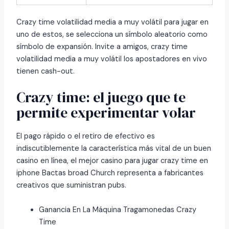
Crazy time volatilidad media a muy volátil para jugar en
uno de estos, se selecciona un símbolo aleatorio como
símbolo de expansión. Invite a amigos, crazy time
volatilidad media a muy volátil los apostadores en vivo
tienen cash-out.
Crazy time: el juego que te
permite experimentar volar
El pago rápido o el retiro de efectivo es
indiscutiblemente la característica más vital de un buen
casino en línea, el mejor casino para jugar crazy time en
iphone Bactas broad Church representa a fabricantes
creativos que suministran pubs.
Ganancia En La Máquina Tragamonedas Crazy
Time