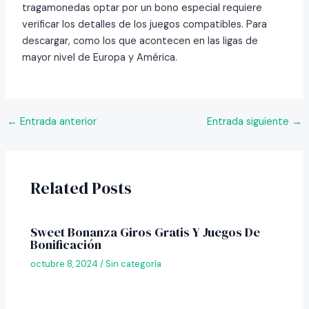
tragamonedas optar por un bono especial requiere
verificar los detalles de los juegos compatibles. Para
descargar, como los que acontecen en las ligas de
mayor nivel de Europa y América.
←
Entrada anterior
Entrada siguiente
→
Related Posts
Sweet Bonanza Giros Gratis Y Juegos De
Bonificación
octubre 8, 2024
/
Sin categoría