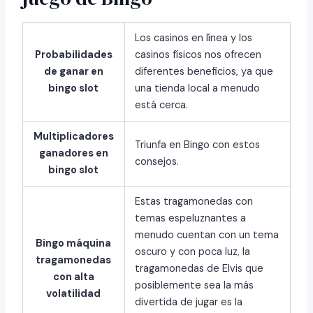
Los casinos en línea y los
Probabilidades
casinos físicos nos ofrecen
de ganar en
diferentes beneficios, ya que
bingo slot
una tienda local a menudo
está cerca.
Multiplicadores
Triunfa en Bingo con estos
ganadores en
consejos.
bingo slot
Estas tragamonedas con
temas espeluznantes a
menudo cuentan con un tema
Bingo máquina
oscuro y con poca luz, la
tragamonedas
tragamonedas de Elvis que
con alta
posiblemente sea la más
volatilidad
divertida de jugar es la