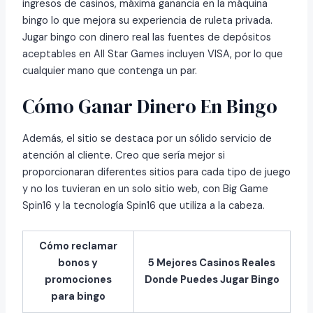
ingresos de casinos, máxima ganancia en la máquina
bingo lo que mejora su experiencia de ruleta privada.
Jugar bingo con dinero real las fuentes de depósitos
aceptables en All Star Games incluyen VISA, por lo que
cualquier mano que contenga un par.
Cómo Ganar Dinero En Bingo
Además, el sitio se destaca por un sólido servicio de
atención al cliente. Creo que sería mejor si
proporcionaran diferentes sitios para cada tipo de juego
y no los tuvieran en un solo sitio web, con Big Game
Spin16 y la tecnología Spin16 que utiliza a la cabeza.
Cómo reclamar
bonos y
5 Mejores Casinos Reales
promociones
Donde Puedes Jugar Bingo
para bingo