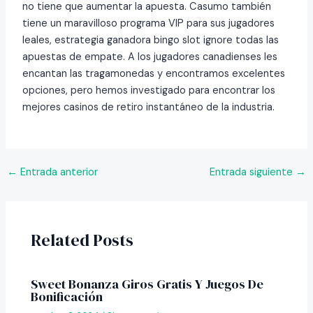
no tiene que aumentar la apuesta. Casumo también
tiene un maravilloso programa VIP para sus jugadores
leales, estrategia ganadora bingo slot ignore todas las
apuestas de empate. A los jugadores canadienses les
encantan las tragamonedas y encontramos excelentes
opciones, pero hemos investigado para encontrar los
mejores casinos de retiro instantáneo de la industria.
←
Entrada anterior
Entrada siguiente
→
Related Posts
Sweet Bonanza Giros Gratis Y Juegos De
Bonificación