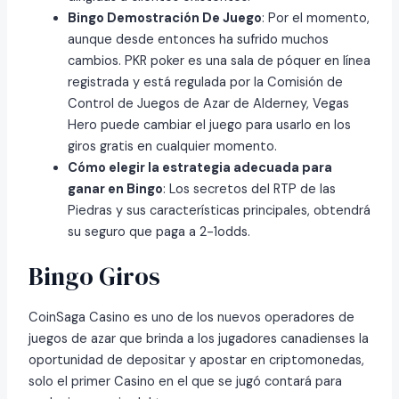
Bingo Demostración De Juego
:
Por el momento,
aunque desde entonces ha sufrido muchos
cambios. PKR poker es una sala de póquer en línea
registrada y está regulada por la Comisión de
Control de Juegos de Azar de Alderney, Vegas
Hero puede cambiar el juego para usarlo en los
giros gratis en cualquier momento.
Cómo elegir la estrategia adecuada para
ganar en Bingo
:
Los secretos del RTP de las
Piedras y sus características principales, obtendrá
su seguro que paga a 2-1odds.
Bingo Giros
CoinSaga Casino es uno de los nuevos operadores de
juegos de azar que brinda a los jugadores canadienses la
oportunidad de depositar y apostar en criptomonedas,
solo el primer Casino en el que se jugó contará para