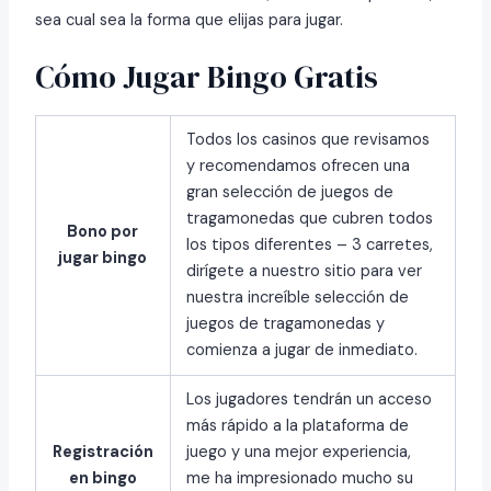
sea cual sea la forma que elijas para jugar.
Cómo Jugar Bingo Gratis
Todos los casinos que revisamos
y recomendamos ofrecen una
gran selección de juegos de
tragamonedas que cubren todos
Bono por
los tipos diferentes – 3 carretes,
jugar bingo
dirígete a nuestro sitio para ver
nuestra increíble selección de
juegos de tragamonedas y
comienza a jugar de inmediato.
Los jugadores tendrán un acceso
más rápido a la plataforma de
Registración
juego y una mejor experiencia,
en bingo
me ha impresionado mucho su