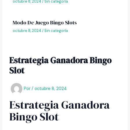
octubre 8, 2024
/
Sin categoría
Modo De Juego Bingo Slots
octubre 8, 2024
/
Sin categoría
Estrategia Ganadora Bingo
Slot
Por
/
octubre 8, 2024
Estrategia Ganadora
Bingo Slot