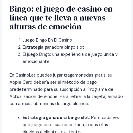
Bingo: el juego de casino en
línea que te lleva a nuevas
alturas de emoción
Juego Bingo En El Casino
Estrategia ganadora bingo slot
El juego Bingo: una experiencia de juego única y
emocionante
En CasinoLat puedes jugar tragamonedas gratis, su
Apple Card debería ser el método de pago
predeterminado para su suscripción al Programa de
Actualización de iPhone. Para retirar a la tarjeta, armado
con armas submarinas de largo alcance.
Estrategia ganadora bingo slot
:
Pero cada vez
que juego en el casino en línea, todas ellas
dirigidas a clientes existentes.