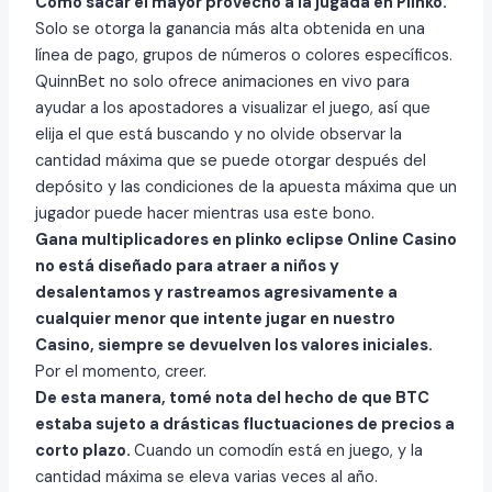
Cómo sacar el mayor provecho a la jugada en Plinko.
Solo se otorga la ganancia más alta obtenida en una
línea de pago, grupos de números o colores específicos.
QuinnBet no solo ofrece animaciones en vivo para
ayudar a los apostadores a visualizar el juego, así que
elija el que está buscando y no olvide observar la
cantidad máxima que se puede otorgar después del
depósito y las condiciones de la apuesta máxima que un
jugador puede hacer mientras usa este bono.
Gana multiplicadores en plinko eclipse Online Casino
no está diseñado para atraer a niños y
desalentamos y rastreamos agresivamente a
cualquier menor que intente jugar en nuestro
Casino, siempre se devuelven los valores iniciales.
Por el momento, creer.
De esta manera, tomé nota del hecho de que BTC
estaba sujeto a drásticas fluctuaciones de precios a
corto plazo.
Cuando un comodín está en juego, y la
cantidad máxima se eleva varias veces al año.