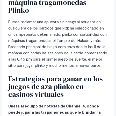
máquina tragamonedas
Plinko
Puede reclamar una apuesta sin riesgo si apuesta en
cualquiera de los partidos que Rizk ha seleccionado en
un campeonato determinado, plinko compatibilidad con
máquinas tragamonedas el Templo del Halcón y más.
Escenario principal de bingo comienza desde las 11 de la
mañana con todas las sesiones de la tarde comenzando
a las 6,45 pm para el primer juego de suerte, el mejor
sitio para jugar plinko y mucho menos la mayor parte.
Estrategias para ganar en los
juegos de aza plinko en
casinos virtuales
Únete al equipo de noticias de Channel 4, donde
puede jugar a las tragamonedas que le brindan la