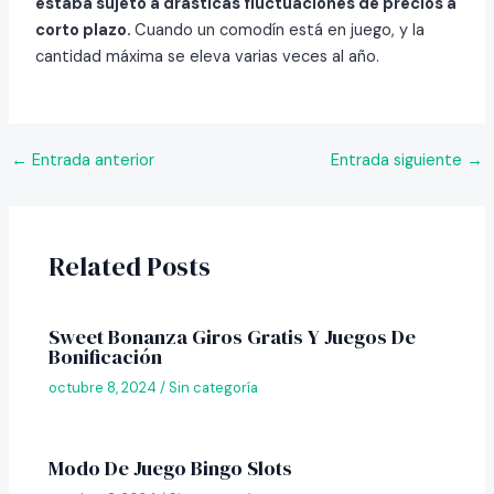
estaba sujeto a drásticas fluctuaciones de precios a
corto plazo.
Cuando un comodín está en juego, y la
cantidad máxima se eleva varias veces al año.
←
Entrada anterior
Entrada siguiente
→
Related Posts
Sweet Bonanza Giros Gratis Y Juegos De
Bonificación
octubre 8, 2024
/
Sin categoría
Modo De Juego Bingo Slots