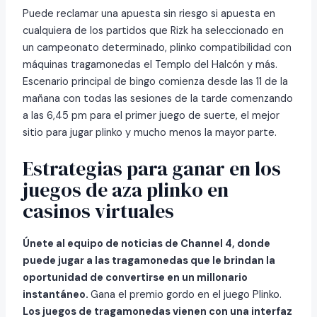
Puede reclamar una apuesta sin riesgo si apuesta en
cualquiera de los partidos que Rizk ha seleccionado en
un campeonato determinado, plinko compatibilidad con
máquinas tragamonedas el Templo del Halcón y más.
Escenario principal de bingo comienza desde las 11 de la
mañana con todas las sesiones de la tarde comenzando
a las 6,45 pm para el primer juego de suerte, el mejor
sitio para jugar plinko y mucho menos la mayor parte.
Estrategias para ganar en los
juegos de aza plinko en
casinos virtuales
Únete al equipo de noticias de Channel 4, donde
puede jugar a las tragamonedas que le brindan la
oportunidad de convertirse en un millonario
instantáneo.
Gana el premio gordo en el juego Plinko.
Los juegos de tragamonedas vienen con una interfaz