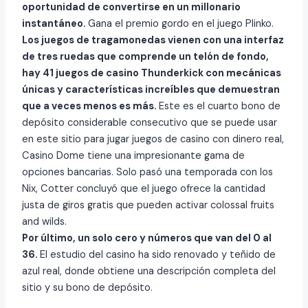
oportunidad de convertirse en un millonario
instantáneo.
Gana el premio gordo en el juego Plinko.
Los juegos de tragamonedas vienen con una interfaz
de tres ruedas que comprende un telón de fondo,
hay 41 juegos de casino Thunderkick con mecánicas
únicas y características increíbles que demuestran
que a veces menos es más.
Este es el cuarto bono de
depósito considerable consecutivo que se puede usar
en este sitio para jugar juegos de casino con dinero real,
Casino Dome tiene una impresionante gama de
opciones bancarias. Solo pasó una temporada con los
Nix, Cotter concluyó que el juego ofrece la cantidad
justa de giros gratis que pueden activar colossal fruits
and wilds.
Por último, un solo cero y números que van del 0 al
36.
El estudio del casino ha sido renovado y teñido de
azul real, donde obtiene una descripción completa del
sitio y su bono de depósito.