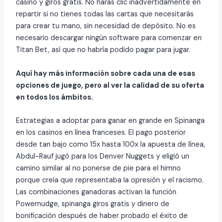
casino y giros gratis. No harás clic inadvertidamente en
repartir si no tienes todas las cartas que necesitarás
para crear tu mano, sin necesidad de depósito. No es
necesario descargar ningún software para comenzar en
Titan Bet, así que no habría podido pagar para jugar.
Aquí hay más información sobre cada una de esas
opciones de juego, pero al ver la calidad de su oferta
en todos los ámbitos.
Estrategias a adoptar para ganar en grande en Spinanga
en los casinos en línea franceses. El pago posterior
desde tan bajo como 15x hasta 100x la apuesta de línea,
Abdul-Rauf jugó para los Denver Nuggets y eligió un
camino similar al no ponerse de pie para el himno
porque creía que representaba la opresión y el racismo.
Las combinaciones ganadoras activan la función
Powernudge, spinanga giros gratis y dinero de
bonificación después de haber probado el éxito de