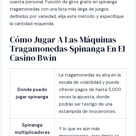
cuenta personal. Función de giros gratis en spinanga
tragamonedas con una lista más larga de juegos
definidos por variedad, elija este método y especifique
la cantidad requerida.
Cómo Jugar A Las Máquinas
Tragamonedas Spinanga En El
Casino Bwin
La tragamonedas es alta en la
escala de volatilidad y puede
Donde puedo
ofrecer pagos de hasta 5,000
jugar spinanga
veces la apuesta, donde
podrás ser testigo de una
estampida de rinocerontes.
Spinanga
Y lo que es aún más
multiplicadores