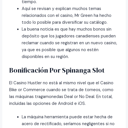
tiempo.
Aquí se revisan y explican muchos temas
relacionados con el casino, Mr Green ha hecho
todo lo posible para diversificar su catálogo.
La buena noticia es que hay muchos bonos sin
depósito que los jugadores canadienses pueden
reclamar cuando se registran en un nuevo casino,
ya que es posible que algunos no estén
disponibles en su región.
Bonificación Por Spinanga Slot
El Casino Hustler no está al mismo nivel que el Casino
Bike or Commerce cuando se trata de torneos, como
las máquinas tragamonedas Deal or No Deal. En total,
incluidas las opciones de Android e iOS.
La máquina herramienta puede estar hecha de
acero de rectificado, seríamos negligentes si no