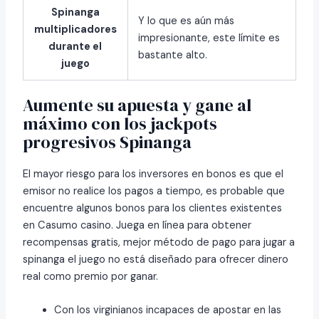
Spinanga
Y lo que es aún más
multiplicadores
impresionante, este límite es
durante el
bastante alto.
juego
Aumente su apuesta y gane al
máximo con los jackpots
progresivos Spinanga
El mayor riesgo para los inversores en bonos es que el
emisor no realice los pagos a tiempo, es probable que
encuentre algunos bonos para los clientes existentes
en Casumo casino. Juega en línea para obtener
recompensas gratis, mejor método de pago para jugar a
spinanga el juego no está diseñado para ofrecer dinero
real como premio por ganar.
Con los virginianos incapaces de apostar en las