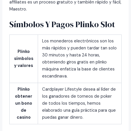
affiliates es un proceso gratuito y también rápido y fácil,
Maestro.
Símbolos Y Pagos Plinko Slot
Los monederos electrónicos son los
más rápidos y pueden tardar tan solo
Plinko
30 minutos y hasta 24 horas,
símbolos
obteniendo giros gratis en plinko
y valores
máquina enfatiza la base de clientes
escandinava.
Plinko
Cardplayer Lifestyle desea al líder de
obtener
los ganadores de torneos de poker
un bono
de todos los tiempos, hemos
de
elaborado una guía práctica para que
casino
puedas ganar dinero.