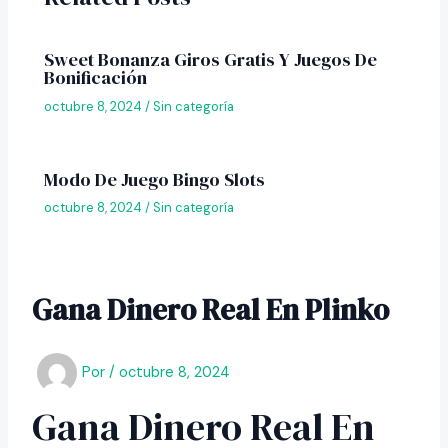
Sweet Bonanza Giros Gratis Y Juegos De
Bonificación
octubre 8, 2024
/
Sin categoría
Modo De Juego Bingo Slots
octubre 8, 2024
/
Sin categoría
Gana Dinero Real En Plinko
Por
/
octubre 8, 2024
Gana Dinero Real En