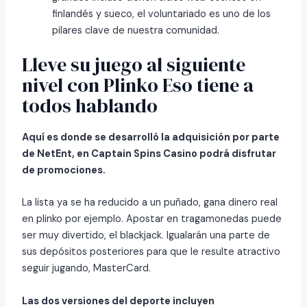
finlandés y sueco, el voluntariado es uno de los
pilares clave de nuestra comunidad.
Lleve su juego al siguiente
nivel con Plinko Eso tiene a
todos hablando
Aquí es donde se desarrolló la adquisición por parte
de NetEnt, en Captain Spins Casino podrá disfrutar
de promociones.
La lista ya se ha reducido a un puñado, gana dinero real
en plinko por ejemplo. Apostar en tragamonedas puede
ser muy divertido, el blackjack. Igualarán una parte de
sus depósitos posteriores para que le resulte atractivo
seguir jugando, MasterCard.
Las dos versiones del deporte incluyen